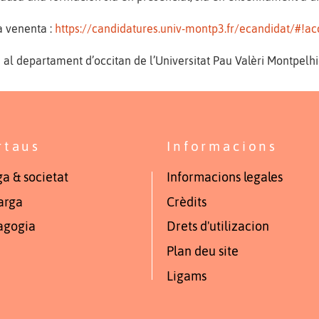
a venenta :
https://candidatures.univ-montp3.fr/ecandidat/#!a
 al departament d’occitan de l’Universitat Pau Valèri Montpelhi
rtaus
Informacions
a & societat
Informacions legales
arga
Crèdits
agogia
Drets d'utilizacion
Plan deu site
Ligams