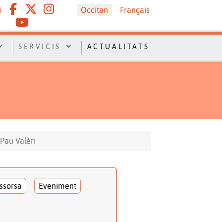
Sélectionnez votre langue
Occitan
Français
SERVICIS
ACTUALITATS
 Pau Valèri
ssorsa
Eveniment