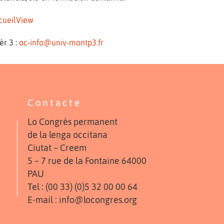
ccueilView
èr 3 :
oc-info@univ-montp3.fr
Contacte
Lo Congrès permanent
de la lenga occitana
Ciutat – Creem
5 – 7 rue de la Fontaine 64000
PAU
Tel : (00 33) (0)5 32 00 00 64
E-mail : info@locongres.org