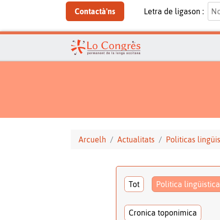
Contactà'ns
Letra de ligason :
Arcuelh
Actualitats
Politicas lingüi
Tot
Politica lingüistica
Cronica toponimica