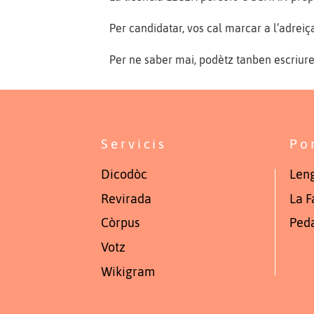
Per candidatar, vos cal marcar a l’adreiç
Per ne saber mai, podètz tanben escriure
Servicis
Po
Dicodòc
Leng
Revirada
La F
Còrpus
Ped
Votz
Wikigram