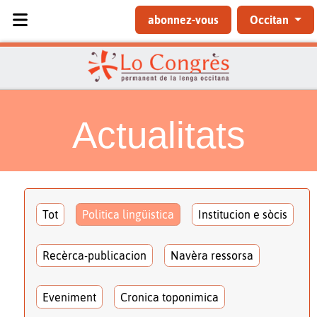
Sélectionnez votre langue
abonnez-vous
Occitan
Actualitats
Tot
Politica lingüistica
Institucion e sòcis
Recèrca-publicacion
Navèra ressorsa
Eveniment
Cronica toponimica