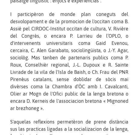
paisatge lingüistic : enjòcs e experiéncias".
I participèron de monde plan coneguts del
desvolopament e de la promocion de l'occitan coma B.
Assié pel CIRDOC-Institut occitan de cultura, V. Rivière
del Congrès, o encara P. Larrieu de l’OPLO, o
d'intervenents universitaris coma Gaid Evenou,
cercaira, C. Alen Garabato, sociolingüista, o J.-Y. Agar,
sociològ. Mas tanben de partenaris publics coma P.
Roux, Conselhièr regional, J.-L. Dupoux e R. Sainte
Livrade de la vila de l'Isla de Baish, o Ch. Frau del PNR
Pirenèus catalans, sense doblidar de sòcis mai
divèrses coma la Chambra d’ÒC amb I. Cavalcanti,
Olier ar Mogn de l'Ofici public de la lenga bretona o
encara D. Kerneis de l'associacion bretona « Mignoned
ar brezhoneg ».
S'aquelas reflexions permetèron de prene distància
sus las practicas ligadas a la socializacion de la lenga,