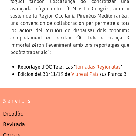
foguèt tanben l’escasença de concretizar una
avançada màger entre l’IGN e Lo Congrès, amb lo
sosten de la Region Occitania Pirenèus Mediterranèa :
una convencion de collaboracion per permetre a tots
los actors del territòri de dispausar dels toponims
completament en occitan. ÒC Tele e França 3
immortalizèron l’eveniment amb lors reportatges que
podètz trapar aicí :
Reportage d'ÒC Tele : Las "
Jornadas Regionalas
"
Edicion del 30/11/19 de
Viure al País
sus França 3
Servicis
Dicodòc
Revirada
Còrpus