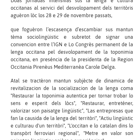
Doas jornadas intensivas sus la lenga e cultura
occitanas al servici del desvolopament dels territòris
aguèron lòc los 28 e 29 de novembre passats,
que foguèron l’escasença d’escambiar sus mantun
tèma sociolingüistic e subretot de signar una
convencion entre l’IGN e Lo Congrès permanent de la
lenga occitana pel desvolopament de la toponimia
occitana, en preséncia de la presidenta de la Region
Occitania Pirenèus Mediterranèa Carole Delga.
Atal se tractèron mantun subjècte de dinamica de
revitalizacion de la socializacion de la lenga coma
"Restaurar la toponimia autentica per tornar trobar lo
sens e esperit dels lòcs", "Restaurar, entreténer,
valorizar son paisatge lingüistic", "Las entrepresas que
fan la causida de la lenga del territòri", "Actiu lingüistic
e culturau d'un territòri", "L'occitan e lo catalan dins lo
transpòrt ferroviari regional", "Metre en valor son