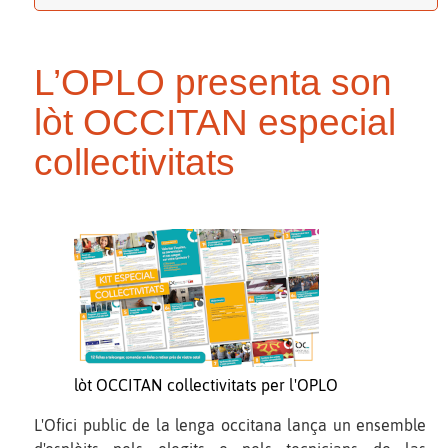
L’OPLO presenta son
lòt OCCITAN especial
collectivitats
lòt OCCITAN collectivitats per l'OPLO
L'Ofici public de la lenga occitana lança un ensemble