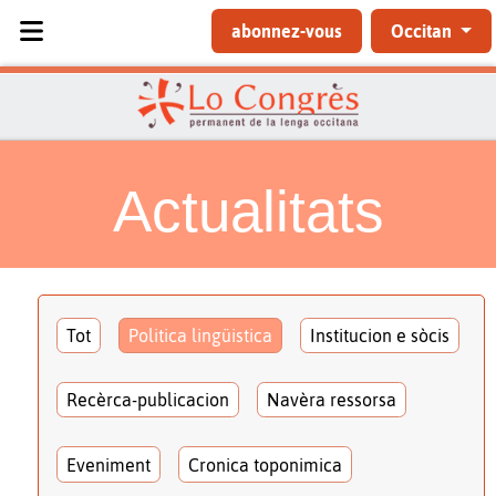
Sélectionnez votre langue
abonnez-vous
Occitan
Actualitats
Tot
Politica lingüistica
Institucion e sòcis
Recèrca-publicacion
Navèra ressorsa
Eveniment
Cronica toponimica