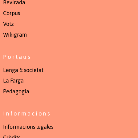
Revirada
Còrpus
Votz
Wikigram
Portaus
Lenga & societat
La Farga
Pedagogia
Informacions
Informacions legales
Crèdits