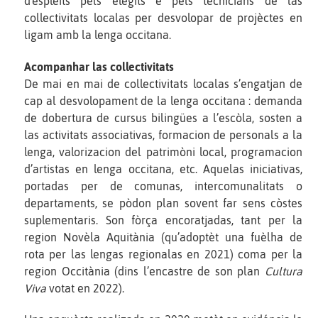
d'esplèits pels elegits e pels tecnicians de las
collectivitats localas per desvolopar de projèctes en
ligam amb la lenga occitana.
Acompanhar las collectivitats
De mai en mai de collectivitats localas s’engatjan de
cap al desvolopament de la lenga occitana : demanda
de dobertura de cursus bilingües a l’escòla, sosten a
las activitats associativas, formacion de personals a la
lenga, valorizacion del patrimòni local, programacion
d’artistas en lenga occitana, etc. Aquelas iniciativas,
portadas per de comunas, intercomunalitats o
departaments, se pòdon plan sovent far sens còstes
suplementaris. Son fòrça encoratjadas, tant per la
region Novèla Aquitània (qu’adoptèt una fuèlha de
rota per las lengas regionalas en 2021) coma per la
region Occitània (dins l’encastre de son plan
Cultura
Viva
votat en 2022).