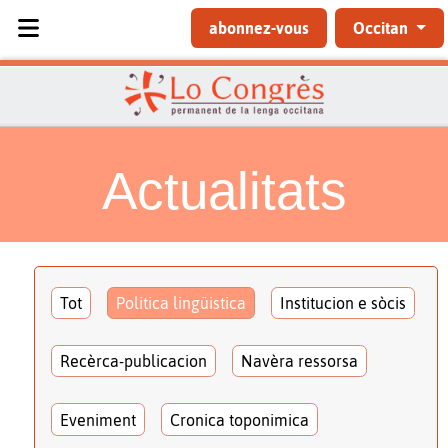
Sélectionnez votre langue
abonnez-vous
Occitan
Actualitats
Tot
Politica lingüistica
Institucion e sòcis
Recèrca-publicacion
Navèra ressorsa
Eveniment
Cronica toponimica