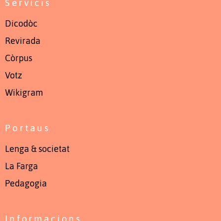
Servicis
Dicodòc
Revirada
Còrpus
Votz
Wikigram
Portaus
Lenga & societat
La Farga
Pedagogia
Informacions