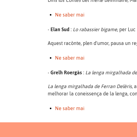
Dins los
Contes del mèrle devinhaire
, Ma
Ne saber mai
-
Elan Sud
:
Lo rabassier bigame
, per Luc
Aquest racònte, plen d'umor, pausa un re
Ne saber mai
-
Grelh Roergàs
:
La lenga mirgalhada de
La lenga mirgalhada de Ferran Delèris
, 
melhorar la coneissença de la lenga, com
Ne saber mai