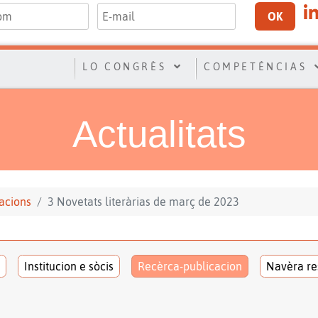
OK
LO CONGRÈS
COMPETÉNCIAS
Actualitats
acions
3 Novetats literàrias de març de 2023
Institucion e sòcis
Recèrca-publicacion
Navèra re