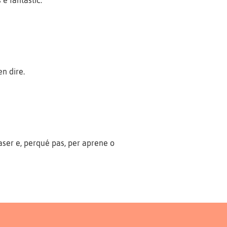
e fantastic.
n dire.
plaser e, perqué pas, per aprene o