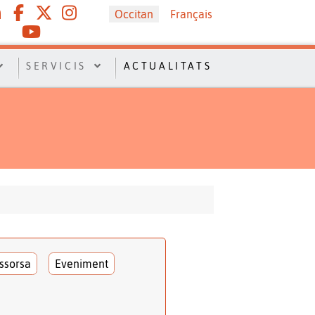
Sélectionnez votre langue
Occitan
Français
SERVICIS
ACTUALITATS
ssorsa
Eveniment