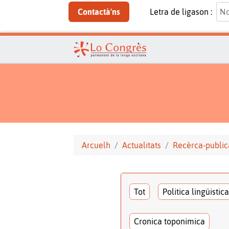
Contactà'ns
Letra de ligason :
Arcuelh
Actualitats
Recèrca-public
Tot
Politica lingüistica
Cronica toponimica