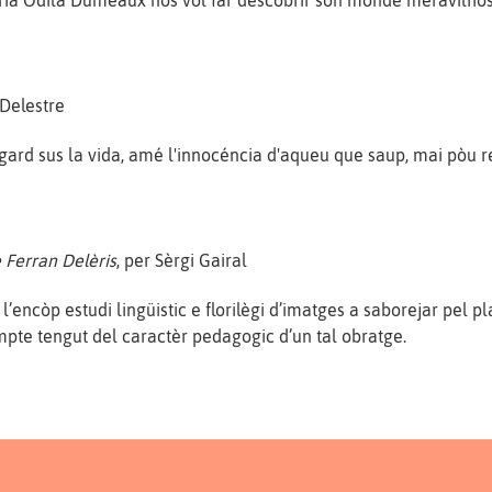
ria Odila Dumeaux nos vòl far descobrir son monde meravilhós 
 Delestre
gard sus la vida, amé l'innocéncia d'aqueu que saup, mai pòu re
 Ferran Delèris
, per Sèrgi Gairal
a l’encòp estudi lingüistic e florilègi d’imatges a saborejar pel 
pte tengut del caractèr pedagogic d’un tal obratge.