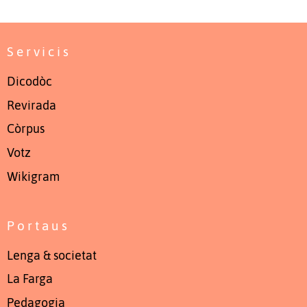
Servicis
Dicodòc
Revirada
Còrpus
Votz
Wikigram
Portaus
Lenga & societat
La Farga
Pedagogia