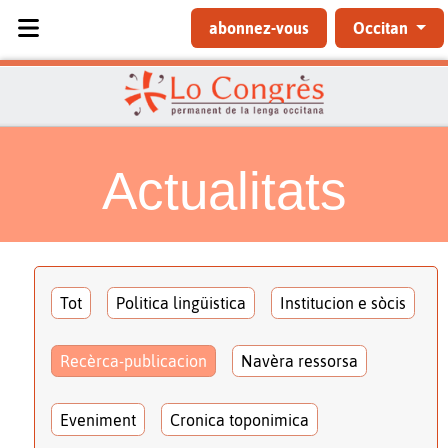
Sélectionnez votre langue
abonnez-vous
Occitan
Actualitats
Tot
Politica lingüistica
Institucion e sòcis
Recèrca-publicacion
Navèra ressorsa
Eveniment
Cronica toponimica