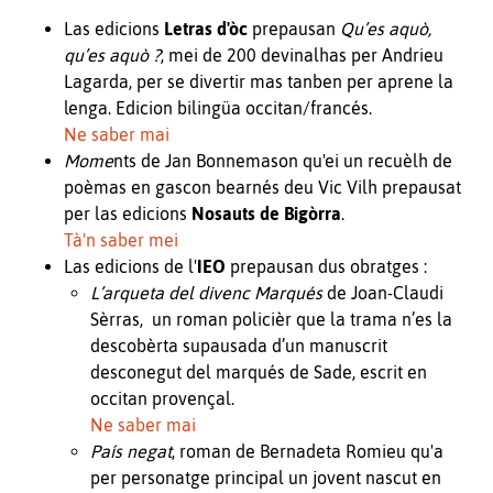
Las edicions
Letras d'òc
prepausan
Qu’es aquò,
qu’es aquò ?
, mei de 200 devinalhas per Andrieu
Lagarda, per se divertir mas tanben per aprene la
lenga. Edicion bilingüa occitan/francés.
Ne saber mai
Mome
nts de Jan Bonnemason qu'ei un recuèlh de
poèmas en gascon bearnés deu Vic Vilh prepausat
per las edicions
Nosauts de Bigòrra
.
Tà'n saber mei
Las edicions de l'
IEO
prepausan dus obratges :
L’arqueta del divenc Marqués
de Joan-Claudi
Sèrras, un roman policièr que la trama n’es la
descobèrta supausada d’un manuscrit
desconegut del marqués de Sade, escrit en
occitan provençal.
Ne saber mai
País negat
, roman de Bernadeta Romieu qu'a
per personatge principal un jovent nascut en