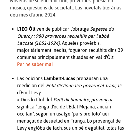
Novèlas de sciéncia-ficcion, provèrbes, poesia en
musica, questions de societat... Las novetats literàrias
deu mes d’abriu 2024.
L'
IEO Òlt
ven de publicar l'obratge
Sagesse du
Quercy : 980 proverbes recueillis par l’abbé
Lacoste (1851-1924)
. Aqueles provèrbis,
majoritàriament inedits, foguèron reculhits dins 39
comunas principalament situadas en val d'Òlt.
Per ne saber mai
Las edicions
Lambert-Lucas
prepausan una
reedicion del
Petit dictionnaire provençal-français
d’Emil Levy.
« Dins lo títol del
Petit dictionnaire
,
provençal
significa “lenga d'òc de l'Edat Mejana, ancian
occitan”, segon un usatge "pars pro toto" uèi
menaçat de desuetud en França. Lo provençal de
Levy englòba de fach, sus un pè d'egalitat, totas las