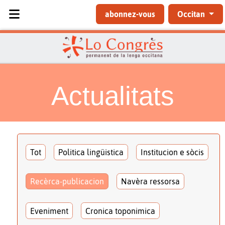
Sélectionnez votre langue
abonnez-vous
Occitan
Actualitats
Tot
Politica lingüistica
Institucion e sòcis
Recèrca-publicacion
Navèra ressorsa
Eveniment
Cronica toponimica