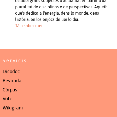
estudia grans subjèctes d'actualitat en partir d'ua
pluralitat de disciplinas e de perspectivas. Aqueth
que's dedica a l'energia, dens lo monde, dens
l'istòria, en los enjòcs de uei lo dia.
Tà'n saber mei
Servicis
Dicodòc
Revirada
Còrpus
Votz
Wikigram