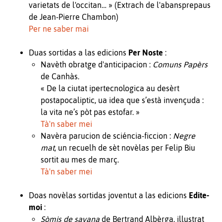
varietats de l'occitan… » (Extrach de l'abansprepaus
de Jean-Pierre Chambon)
Per ne saber mai
Duas sortidas a las edicions
Per Noste
:
Navèth obratge d'anticipacion :
Comuns Papèrs
de Canhàs.
« De la ciutat ipertecnologica au desèrt
postapocaliptic, ua idea que s’està invençuda :
la vita ne’s pòt pas estofar. »
Tà'n saber mei
Navèra parucion de sciéncia-ficcion :
Negre
mat
, un recuelh de sèt novèlas per Felip Biu
sortit au mes de març.
Tà'n saber mei
Doas novèlas sortidas joventut a las edicions
Edite-
moi
:
Sòmis de savana
de Bertrand Albèrga, illustrat