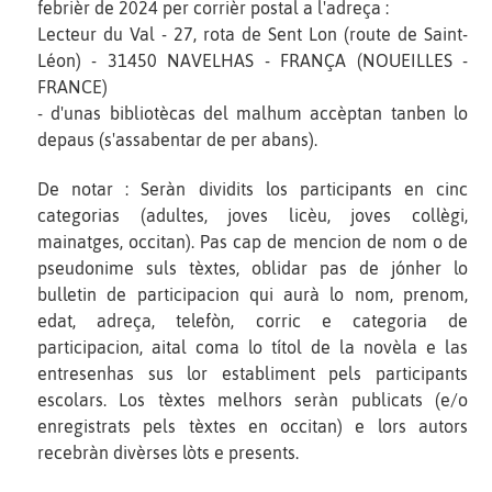
febrièr de 2024 per corrièr postal a l'adreça :
Lecteur du Val - 27, rota de Sent Lon (route de Saint-
Léon) - 31450 NAVELHAS - FRANÇA (NOUEILLES -
FRANCE)
- d'unas bibliotècas del malhum accèptan tanben lo
depaus (s'assabentar de per abans).
De notar : Seràn dividits los participants en cinc
categorias (adultes, joves licèu, joves collègi,
mainatges, occitan). Pas cap de mencion de nom o de
pseudonime suls tèxtes, oblidar pas de jónher lo
bulletin de participacion qui aurà lo nom, prenom,
edat, adreça, telefòn, corric e categoria de
participacion, aital coma lo títol de la novèla e las
entresenhas sus lor establiment pels participants
escolars. Los tèxtes melhors seràn publicats (e/o
enregistrats pels tèxtes en occitan) e lors autors
recebràn divèrses lòts e presents.