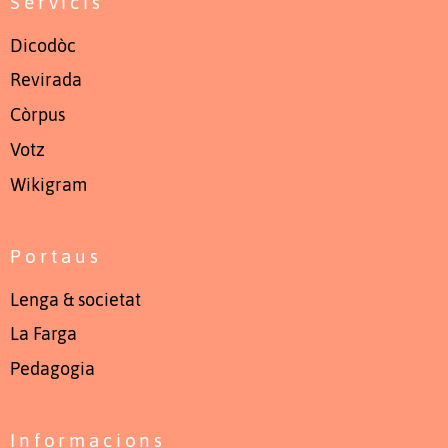
Servicis
Dicodòc
Revirada
Còrpus
Votz
Wikigram
Portaus
Lenga & societat
La Farga
Pedagogia
Informacions