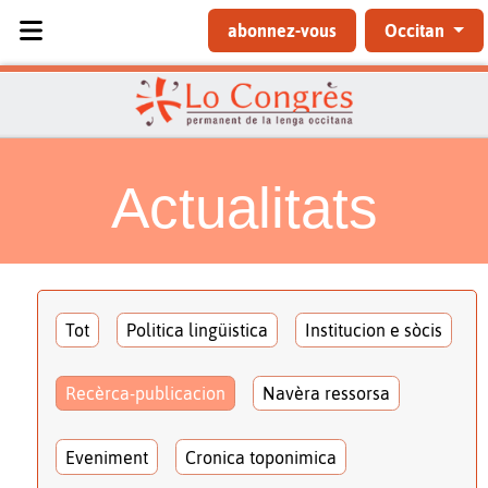
Sélectionnez votre langue
abonnez-vous
Occitan
Actualitats
Tot
Politica lingüistica
Institucion e sòcis
Recèrca-publicacion
Navèra ressorsa
Eveniment
Cronica toponimica