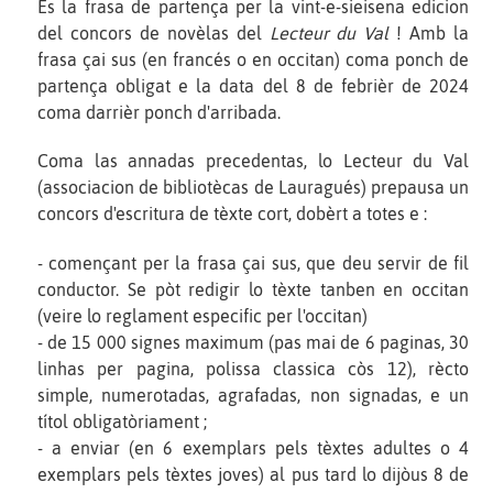
Es la frasa de partença per la vint-e-sieisena edicion
del concors de novèlas del
Lecteur du Val
! Amb la
frasa çai sus (en francés o en occitan) coma ponch de
partença obligat e la data del 8 de febrièr de 2024
coma darrièr ponch d'arribada.
Coma las annadas precedentas, lo Lecteur du Val
(associacion de bibliotècas de Lauragués) prepausa un
concors d'escritura de tèxte cort, dobèrt a totes e :
- començant per la frasa çai sus, que deu servir de fil
conductor. Se pòt redigir lo tèxte tanben en occitan
(veire lo reglament especific per l'occitan)
- de 15 000 signes maximum (pas mai de 6 paginas, 30
linhas per pagina, polissa classica còs 12), rècto
simple, numerotadas, agrafadas, non signadas, e un
títol obligatòriament ;
- a enviar (en 6 exemplars pels tèxtes adultes o 4
exemplars pels tèxtes joves) al pus tard lo dijòus 8 de