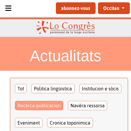
Sélectionnez votre langue
abonnez-vous
Occitan
Actualitats
Tot
Politica lingüistica
Institucion e sòcis
Recèrca-publicacion
Navèra ressorsa
Eveniment
Cronica toponimica