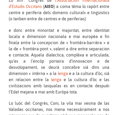
Lo XIII
Congrès de
l’Associacion Internacionala
d’Estudis Occitans
(
AIEO
) a coma tèma lo rapòrt entre
centre e periferia dels domenis culturals e lingüistics
(o tanben entre de centres e de periferias)
e donc entre minoritat e majoritat, entre identitat
locala e dimension nacionala e mai europèa e fin
finala entre la concepcion de « frontièra-barrièra » e
la de « frontièra-pont », valent a dire entre separacion
e contacte. Aquela dialectica, complèxa e articulada,
qu’es a l’encòp portaira d’innovacion e de
desvolopament, se deurà concebre siá dins una
dimension « intèrna » a la
lenga
e a la cultura d’òc, siá
en relacion entre la
lenga
e la cultura d’òc e las
civilizacions amb lasqualas es en contacte despuèi
l’Edat mejana e mai amb Euròpa tota.
Lo luòc del Congrès, Coni, la vila mai vesina de las
Valadas occitanas, nos mena necessàriament a nos