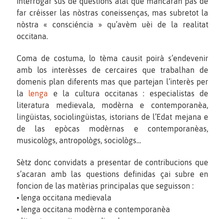
interrogar sus de questions atal que mancaràn pas de
far créisser las nòstras coneissenças, mas subretot la
nòstra « consciéncia » qu’avèm uèi de la realitat
occitana.
Coma de costuma, lo tèma causit poirà s’endevenir
amb los interèsses de cercaires que trabalhan de
domenis plan diferents mas que partejan l’interès per
la
lenga
e la cultura occitanas : especialistas de
literatura medievala, modèrna e contemporanèa,
lingüistas, sociolingüistas, istorians de l’Edat mejana e
de las epòcas modèrnas e contemporanèas,
musicològs, antropològs, sociològs…
Sètz donc convidats a presentar de contribucions que
s’acaran amb las questions definidas çai subre en
foncion de las matèrias principalas que seguisson :
• lenga occitana medievala
• lenga occitana modèrna e contemporanèa