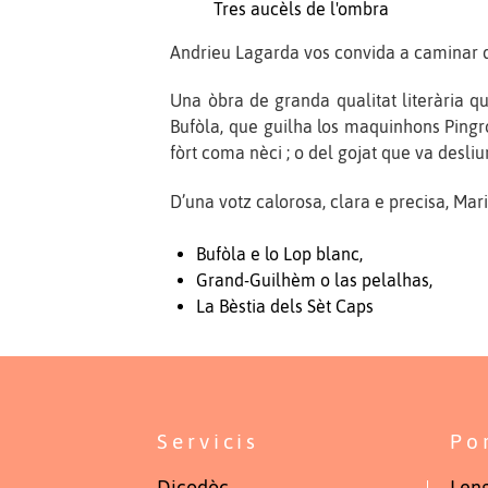
Tres aucèls de l'ombra
Andrieu Lagarda vos convida a caminar d
Una òbra de granda qualitat literària qu
Bufòla, que guilha los maquinhons Pingro
fòrt coma nèci ; o del gojat que va desliur
D’una votz calorosa, clara e precisa, Ma
Bufòla e lo Lop blanc,
Grand-Guilhèm o las pelalhas,
La Bèstia dels Sèt Caps
Servicis
Po