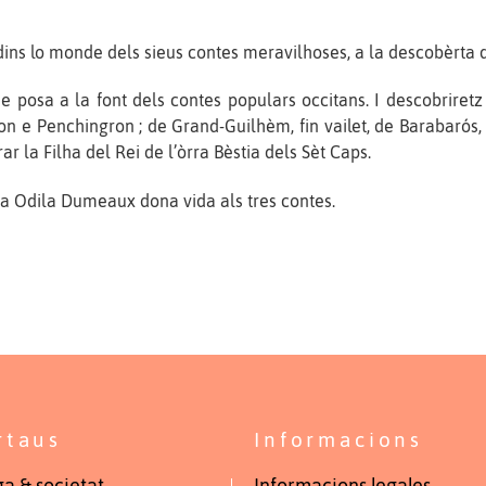
ins lo monde dels sieus contes meravilhoses, a la descobèrta
e posa a la font dels contes populars occitans. I descobriret
n e Penchingron ; de Grand-Guilhèm, fin vailet, de Barabarós, 
ar la Filha del Rei de l’òrra Bèstia dels Sèt Caps.
ria Odila Dumeaux dona vida als tres contes.
rtaus
Informacions