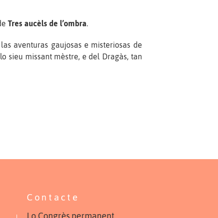
 de
Tres aucèls de l’ombra
.
z las aventuras gaujosas e misteriosas de
lo sieu missant mèstre, e del Dragàs, tan
Contacte
Lo Congrès permanent