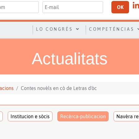
OK
LO CONGRÈS
COMPETÉNCIAS
Actualitats
acions
Contes novèls en cò de Letras d'òc
Institucion e sòcis
Recèrca-publicacion
Navèra re