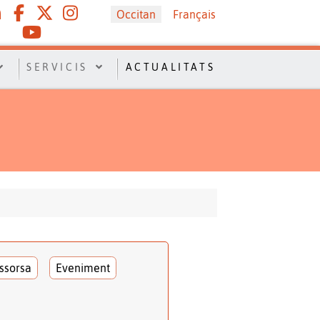
Sélectionnez votre langue
Occitan
Français
SERVICIS
ACTUALITATS
ssorsa
Eveniment