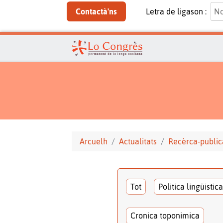
Contactà'ns
Letra de ligason :
Arcuelh
Actualitats
Recèrca-public
Tot
Politica lingüistica
Cronica toponimica