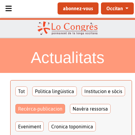
Sélectionnez votre langue
abonnez-vous
Occitan
Actualitats
Tot
Politica lingüistica
Institucion e sòcis
Recèrca-publicacion
Navèra ressorsa
Eveniment
Cronica toponimica