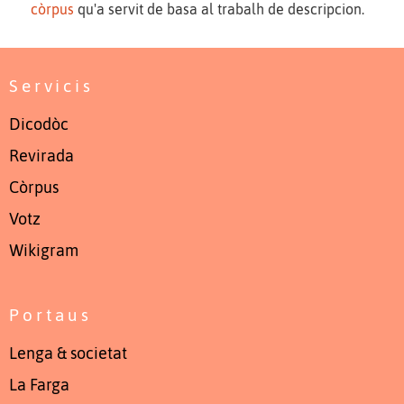
còrpus
qu'a servit de basa al trabalh de descripcion.
Servicis
Dicodòc
Revirada
Còrpus
Votz
Wikigram
Portaus
Lenga & societat
La Farga