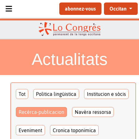
Sélectionnez votre langue
abonnez-vous
Occitan
Actualitats
Tot
Politica lingüistica
Institucion e sòcis
Recèrca-publicacion
Navèra ressorsa
Eveniment
Cronica toponimica