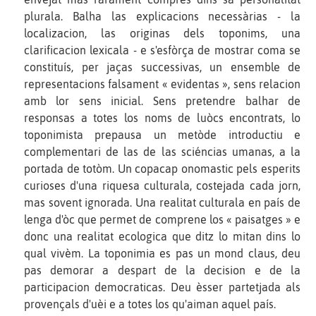
plurala. Balha las explicacions necessàrias - la
localizacion, las originas dels toponims, una
clarificacion lexicala - e s'esfòrça de mostrar coma se
constituís, per jaças successivas, un ensemble de
representacions falsament « evidentas », sens relacion
amb lor sens inicial. Sens pretendre balhar de
responsas a totes los noms de luòcs encontrats, lo
toponimista prepausa un metòde introductiu e
complementari de las de las sciéncias umanas, a la
portada de totòm. Un copacap onomastic pels esperits
curioses d'una riquesa culturala, costejada cada jorn,
mas sovent ignorada. Una realitat culturala en país de
lenga d'òc que permet de comprene los « paisatges » e
donc una realitat ecologica que ditz lo mitan dins lo
qual vivèm. La toponimia es pas un mond claus, deu
pas demorar a despart de la decision e de la
participacion democraticas. Deu èsser partetjada als
provençals d'uèi e a totes los qu'aiman aquel país.