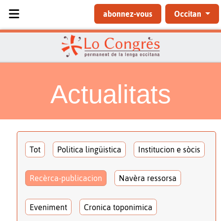
Sélectionnez votre langue
abonnez-vous
Occitan
Actualitats
Tot
Politica lingüistica
Institucion e sòcis
Recèrca-publicacion
Navèra ressorsa
Eveniment
Cronica toponimica