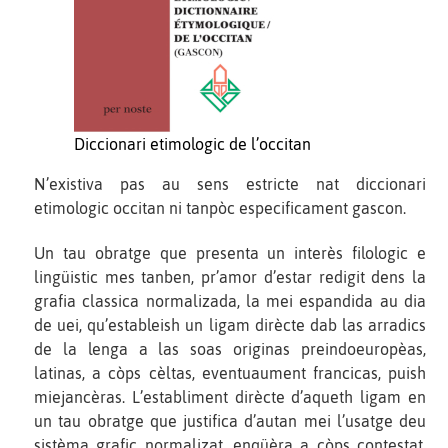
Diccionari etimologic de l’occitan
N’existiva pas au sens estricte nat diccionari
etimologic occitan ni tanpòc especificament gascon.
Un tau obratge que presenta un interès filologic e
lingüistic mes tanben, pr’amor d’estar redigit dens la
grafia classica normalizada, la mei espandida au dia
de uei, qu’estableish un ligam dirècte dab las arradics
de la lenga a las soas originas preindoeuropèas,
latinas, a còps cèltas, eventuaument francicas, puish
miejancèras. L’establiment dirècte d’aqueth ligam en
un tau obratge que justifica d’autan mei l’usatge deu
sistèma grafic normalizat, enqüèra a còps contestat,