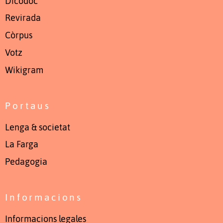
Dicodòc
Revirada
Còrpus
Votz
Wikigram
Portaus
Lenga & societat
La Farga
Pedagogia
Informacions
Informacions legales