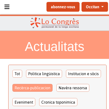
Sélectionnez votre langue
abonnez-vous
Occitan
Actualitats
Tot
Politica lingüistica
Institucion e sòcis
Recèrca-publicacion
Navèra ressorsa
Eveniment
Cronica toponimica