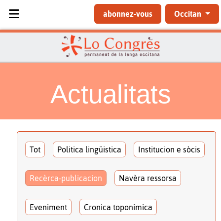
Sélectionnez votre langue
abonnez-vous
Occitan
Actualitats
Tot
Politica lingüistica
Institucion e sòcis
Recèrca-publicacion
Navèra ressorsa
Eveniment
Cronica toponimica