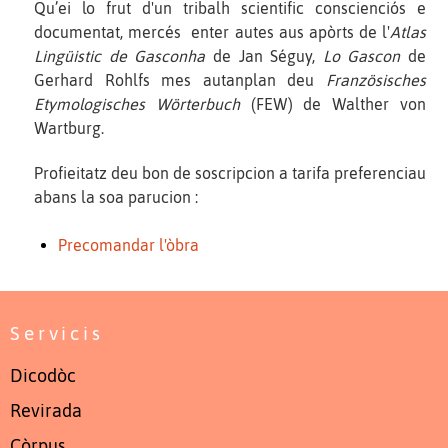
Qu’ei lo frut d'un tribalh scientific conscienciós e
documentat, mercés enter autes aus apòrts de l'
Atlas
Lingüistic de Gasconha
de Jan Séguy,
Lo Gascon
de
Gerhard Rohlfs mes autanplan deu
Französisches
Etymologisches Wörterbuch
(FEW) de Walther von
Wartburg.
Profieitatz deu bon de soscripcion a tarifa preferenciau
abans la soa parucion :
Precomandar l'òbra
Servicis
Dicodòc
Revirada
Còrpus