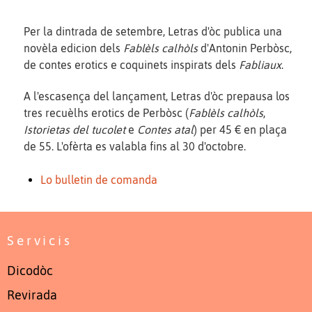
Per la dintrada de setembre, Letras d'òc publica una
novèla edicion dels
Fablèls calhòls
d'Antonin Perbòsc,
de contes erotics e coquinets inspirats dels
Fabliaux
.
A l'escasença del lançament, Letras d'òc prepausa los
tres recuèlhs erotics de Perbòsc (
Fablèls calhòls
,
Istorietas del tucolet
e
Contes atal
) per 45 € en plaça
de 55. L'ofèrta es valabla fins al 30 d'octobre.
Lo bulletin de comanda
Servicis
Dicodòc
Revirada