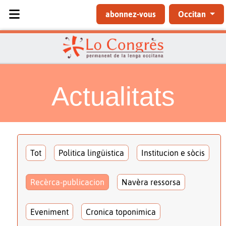
Sélectionnez votre langue
abonnez-vous
Occitan
Actualitats
Tot
Politica lingüistica
Institucion e sòcis
Recèrca-publicacion
Navèra ressorsa
Eveniment
Cronica toponimica