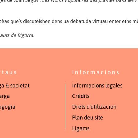
tges de Joan Séguy :
Les Noms Populaires des plantes dans les 
pèas que’s discuteishen dens ua debatuda virtuau enter eths m
auts de Bigòrra
.
rtaus
Informacions
a & societat
Informacions legales
arga
Crèdits
agogia
Drets d'utilizacion
Plan deu site
Ligams