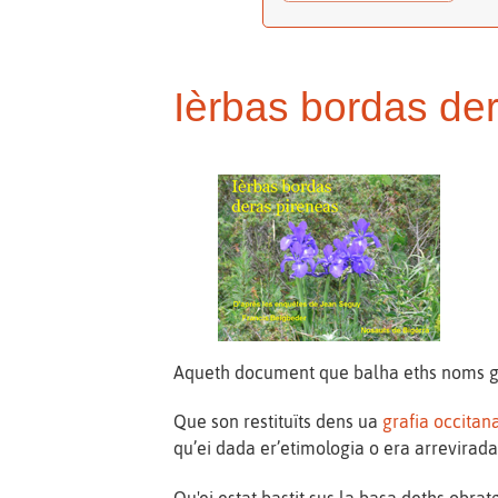
Ièrbas bordas de
Aqueth document que balha eths noms gas
Que son restituïts dens ua
grafia occitan
qu’ei dada er’etimologia o era arrevirada