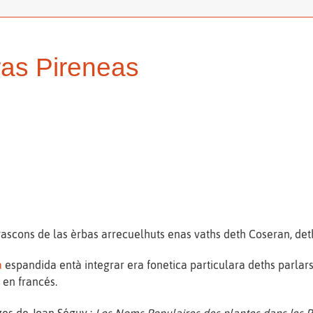
ras Pireneas
cons de las èrbas arrecuelhuts enas vaths deth Coseran, deth
a
espandida entà integrar era fonetica particulara deths parlar
 en francés.