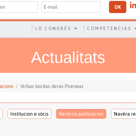
OK
LO CONGRÈS
COMPETÉNCIAS
Actualitats
acions
Ièrbas bordas deras Pireneas
Institucion e sòcis
Recèrca-publicacion
Navèra re