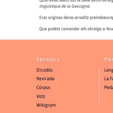
Qu'ei estat bastit sus la basa deths obra
linguistique de la Gascogne
.
Eras originas deras arraditz preïndoeuro
Que podètz comandar eth obratge a
Nos
Servicis
Po
Dicodòc
Leng
Revirada
La F
Còrpus
Ped
Votz
Wikigram