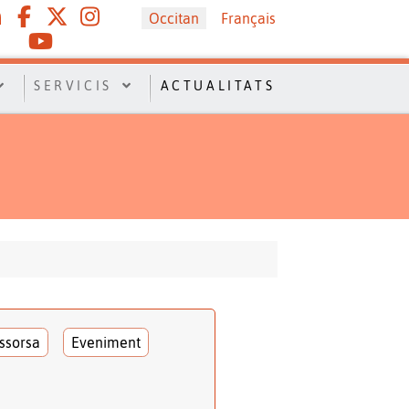
Sélectionnez votre langue
Occitan
Français
SERVICIS
ACTUALITATS
ssorsa
Eveniment