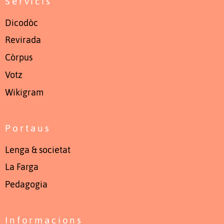
Servicis
Dicodòc
Revirada
Còrpus
Votz
Wikigram
Portaus
Lenga & societat
La Farga
Pedagogia
Informacions