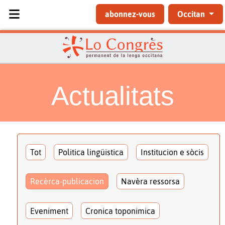
Sélectionnez votre langue
abonnez-vous
Occitan
Actualitats
Tot
Politica lingüistica
Institucion e sòcis
Recèrca-publicacion
Navèra ressorsa
Eveniment
Cronica toponimica