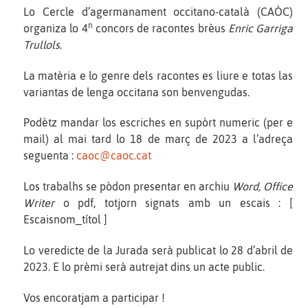
Lo Cercle d’agermanament occitano-català (CAÒC)
n
organiza lo 4
concors de racontes brèus
Enric Garriga
Trullols
.
La matèria e lo genre dels racontes es liure e totas las
variantas de lenga occitana son benvengudas.
Podètz mandar los escriches en supòrt numeric (per e
mail) al mai tard lo 18 de març de 2023 a l’adreça
seguenta :
caoc@caoc.cat
Los trabalhs se pòdon presentar en archiu
Word, Office
Writer
o pdf, totjorn signats amb un escais : [
Escaisnom_títol ]
Lo veredicte de la Jurada serà publicat lo 28 d’abril de
2023. E lo prèmi serà autrejat dins un acte public.
Vos encoratjam a participar !