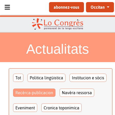
Sélectionnez votre langue
abonnez-vous
Occitan
Actualitats
Tot
Politica lingüistica
Institucion e sòcis
Recèrca-publicacion
Navèra ressorsa
Eveniment
Cronica toponimica