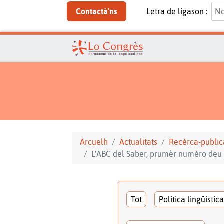
Contactà'ns
Letra de ligason :
Arcuelh
Actualitats
Recèrca-public
L'ABC del Saber, prumèr numèro deu 
Tot
Politica lingüistica