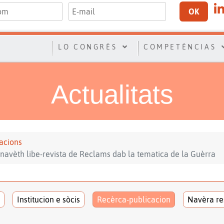
OK
LO CONGRÈS
COMPETÉNCIAS
Actualitats
acions
navèth libe-revista de Reclams dab la tematica de la Guèrra
Institucion e sòcis
Recèrca-publicacion
Navèra re