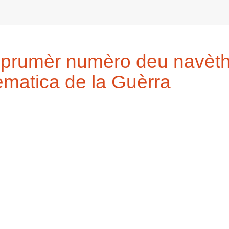
 prumèr numèro deu navèth 
ematica de la Guèrra