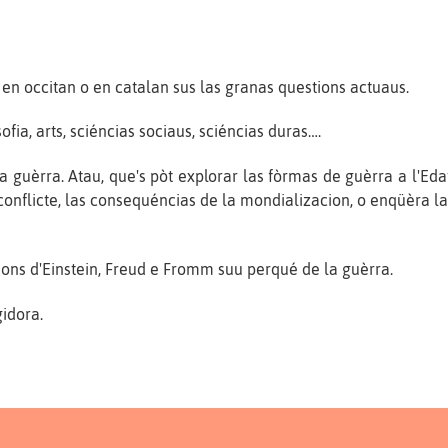
 en occitan o en catalan sus las granas questions actuaus.
sofia, arts, sciéncias sociaus, sciéncias duras….
uèrra. Atau, que's pòt explorar las fòrmas de guèrra a l'Edat
conflicte, las consequéncias de la mondializacion, o enqüèra l
ions d'Einstein, Freud e Fromm suu perqué de la guèrra.
gidora.