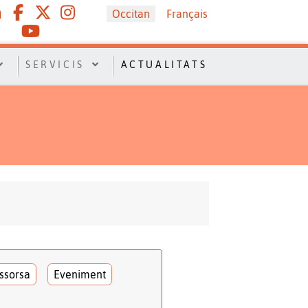
Sélectionnez votre langue
Occitan
Français
SERVICIS
ACTUALITATS
ssorsa
Eveniment