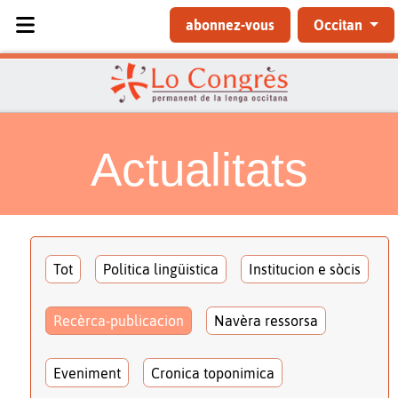
Sélectionnez votre langue
abonnez-vous
Occitan
Actualitats
Tot
Politica lingüistica
Institucion e sòcis
Recèrca-publicacion
Navèra ressorsa
Eveniment
Cronica toponimica