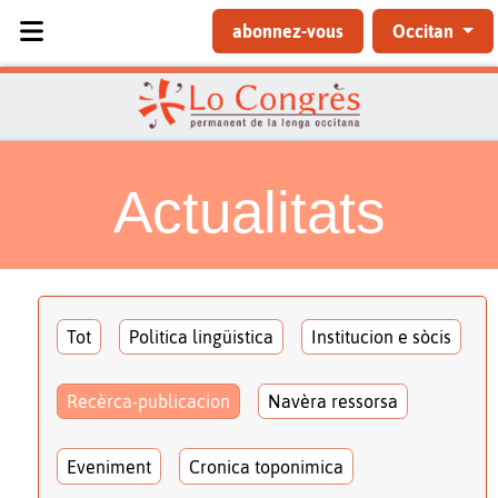
Sélectionnez votre langue
abonnez-vous
Occitan
Actualitats
Tot
Politica lingüistica
Institucion e sòcis
Recèrca-publicacion
Navèra ressorsa
Eveniment
Cronica toponimica