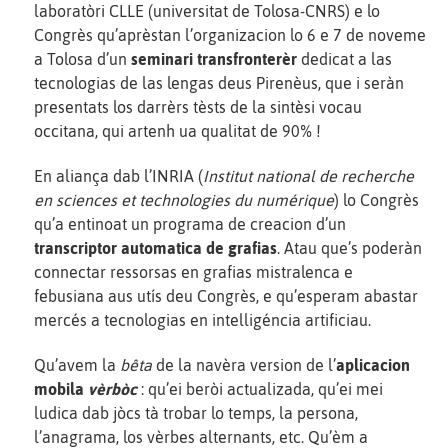
laboratòri CLLE (universitat de Tolosa-CNRS) e lo
Congrès qu’aprèstan l’organizacion lo 6 e 7 de noveme
a Tolosa d’un
seminari transfronterèr
dedicat a las
tecnologias de las lengas deus Pirenèus, que i seràn
presentats los darrèrs tèsts de la sintèsi vocau
occitana, qui artenh ua qualitat de 90% !
En aliança dab l’INRIA (
Institut national de recherche
en sciences et technologies du numérique
) lo Congrès
qu’a entinoat un programa de creacion d’un
transcriptor automatica de grafias
. Atau que’s poderàn
connectar ressorsas en grafias mistralenca e
febusiana aus utís deu Congrès, e qu’esperam abastar
mercés a tecnologias en intelligéncia artificiau.
Qu’avem la
bêta
de la navèra version de l’
aplicacion
mobila
vèrbòc
: qu’ei beròi actualizada, qu’ei mei
ludica dab jòcs tà trobar lo temps, la persona,
l’anagrama, los vèrbes alternants, etc. Qu’èm a