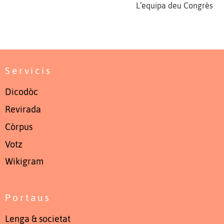
L’equipa deu Congrès
Servicis
Dicodòc
Revirada
Còrpus
Votz
Wikigram
Portaus
Lenga & societat