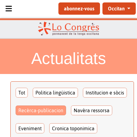
Sélectionnez votre langue
abonnez-vous
Occitan
Actualitats
Tot
Politica lingüistica
Institucion e sòcis
Recèrca-publicacion
Navèra ressorsa
Eveniment
Cronica toponimica