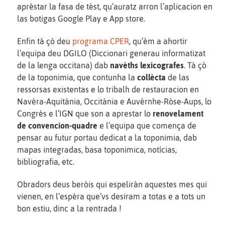
aprèstar la fasa de tèst, qu’auratz arron l’aplicacion en
las botigas Google Play e App store.
Enfin tà çò deu
programa
CPER
, qu’èm a ahortir
l’equipa deu DGILO (Diccionari generau informatizat
de la lenga occitana) dab
navèths lexicografes
. Tà çò
de la toponimia, que contunha la
collècta
de las
ressorsas existentas e lo tribalh de restauracion en
Navèra-Aquitània, Occitània e Auvèrnhe-Ròse-Aups, lo
Congrès e l’IGN que son a aprestar lo
renovelament
de convencion-quadre
e l’equipa que comença de
pensar au futur portau dedicat a la toponimia, dab
mapas integradas, basa toponimica, notícias,
bibliografia, etc.
Obradors deus beròis qui espeliràn aquestes mes qui
vienen, en l’espèra que’vs desiram a totas e a tots un
bon estiu, dinc a la rentrada !