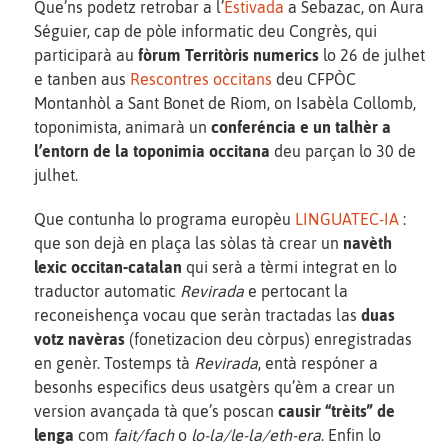
Que’ns podetz retrobar a l’
Estivada
a Sebazac, on Aura
Séguier, cap de pòle informatic deu Congrès, qui
participarà au
fòrum Territòris numerics
lo 26 de julhet
e tanben aus
Rescontres occitans
deu CFPÒC
Montanhòl a Sant Bonet de Riom, on Isabèla Collomb,
toponimista, animarà un
conferéncia e un talhèr a
l’entorn de la toponimia occitana
deu parçan lo 30 de
julhet.
Que contunha lo programa europèu
LINGUATEC-IA
:
que son dejà en plaça las sòlas tà crear un
navèth
lexic occitan-catalan
qui serà a tèrmi integrat en lo
traductor automatic
Revirada
e pertocant la
reconeishença vocau que seràn tractadas las
duas
votz navèras
(fonetizacion deu còrpus) enregistradas
en genèr. Tostemps tà
Revirada
, entà respóner a
besonhs especifics deus usatgèrs qu’èm a crear un
version avançada tà que’s poscan
causir “trèits” de
lenga
com
fait/fach
o
lo-la/le-la/eth-era
. Enfin lo