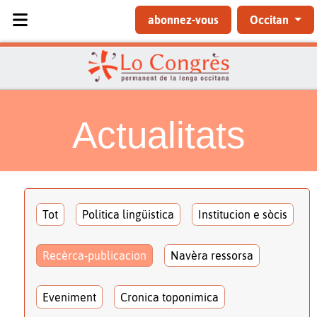
Sélectionnez votre langue
abonnez-vous
Occitan
Actualitats
Tot
Politica lingüistica
Institucion e sòcis
Recèrca-publicacion
Navèra ressorsa
Eveniment
Cronica toponimica