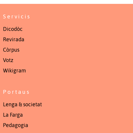
Servicis
Dicodòc
Revirada
Còrpus
Votz
Wikigram
Portaus
Lenga & societat
La Farga
Pedagogia