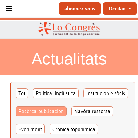
Sélectionnez votre langue
abonnez-vous
Occitan
Actualitats
Tot
Politica lingüistica
Institucion e sòcis
Recèrca-publicacion
Navèra ressorsa
Eveniment
Cronica toponimica