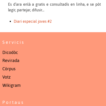
Es d’ara enlà a gratis e consultadís en linha, e se pòt
legir, partejar, difusir...
Diari especial joves #2
Servicis
Dicodòc
Revirada
Còrpus
Votz
Wikigram
Portaus