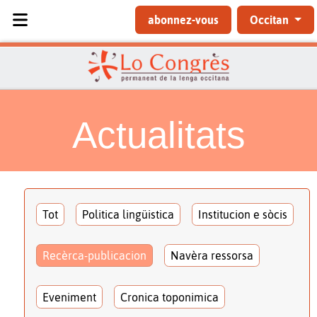
Sélectionnez votre langue
abonnez-vous
Occitan
Actualitats
Tot
Politica lingüistica
Institucion e sòcis
Recèrca-publicacion
Navèra ressorsa
Eveniment
Cronica toponimica