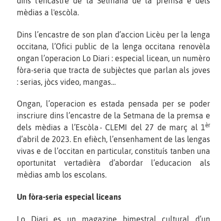
dins l'encastre de la Setmana de la premsa e dels
mèdias a l'escòla.
Dins l’encastre de son plan d’accion Licèu per la lenga
occitana, l’Ofici public de la lenga occitana renovèla
ongan l’operacion Lo Diari : especial licean, un numèro
fòra-seria que tracta de subjèctes que parlan als joves
: serias, jòcs video, mangas…
Ongan, l’operacion es estada pensada per se poder
inscriure dins l’encastre de la Setmana de la premsa e
èr
dels mèdias a l’Escòla - CLEMI del 27 de març al 1
d’abril de 2023. En efièch, l’ensenhament de las lengas
vivas e de l’occitan en particular, constituís tanben una
oportunitat vertadièra d’abordar l’educacion als
mèdias amb los escolans.
Un fòra-seria especial liceans
Lo Diari es un magazine bimestral cultural d’un