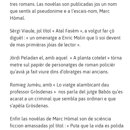
tres romans. Las novèlas son publicadas jos un nom
que sentís al pseudonime e a l’escais-nom, Marc
Hòmal.
Sèrgi Viaule, jol títol « Atal Fasèm », a volgut far çò
diguèt : « un omenatge a Enric Molin que li soi devent
de mas primièras jòias de lector ».
Jòrdi Peladan el, amb aquel « A planta cotelet » tòrna
metre sul papièr de personatges de roman policièr
qu’aviá ja fait viure dins d’obratges mai ancians.
Romieg Jumèu, amb « Lo viatge alambicant dau
professor Gròsdenas » nos parla del jutge Babós qu’es
acarat a un criminal que sembla pas ordinari e que
s’apèla Gròsdenas.
Enfin las novèlas de Marc Hòmal son de sciéncia
ficcion amassadas jol títol : « Puta que la vida es polida