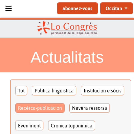
Sélectionnez votre langue
abonnez-vous
Occitan
Actualitats
Tot
Politica lingüistica
Institucion e sòcis
Recèrca-publicacion
Navèra ressorsa
Eveniment
Cronica toponimica