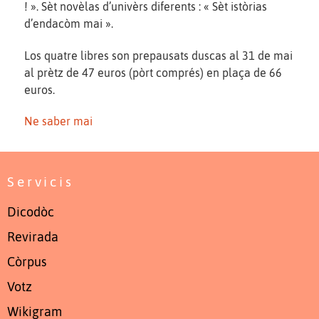
! ». Sèt novèlas d’univèrs diferents : « Sèt istòrias
d’endacòm mai ».
Los quatre libres son prepausats duscas al 31 de mai
al prètz de 47 euros (pòrt comprés) en plaça de 66
euros.
Ne saber mai
Servicis
Dicodòc
Revirada
Còrpus
Votz
Wikigram