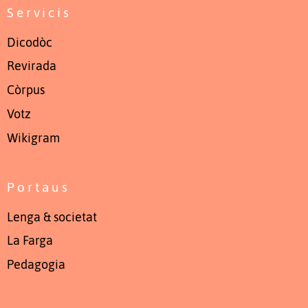
Servicis
Dicodòc
Revirada
Còrpus
Votz
Wikigram
Portaus
Lenga & societat
La Farga
Pedagogia