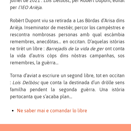
julhet de 2021 :
Loís Delbòsc
, per Robèrt Dupont, editat
per
l’IEO Arièja
.
Robèrt Dupont viu sa retirada a Las Bòrdas d’Arisa dins
Arièja. Inseminator de mestièr, percor los campèstres e
rescontra nombrosas personas amb qual escàmbia
remembres, anecdòtas… en occitan. D’aquelas istòrias
ne tirèt un libre :
Barrejadís de la vida de ger
ont conta
la vida d’autris còps dins nòstras campanhas, sos
remembres, la guèrra…
Torna d’aviat a escriure un segond libre, tot en occitan
:
Loís Delbòsc
que conta la destinada d’un dròlle sens
familha pendent la segonda guèrra. Una istòria
pertocanta que s’acaba plan…
Ne saber mai e comandar lo libre