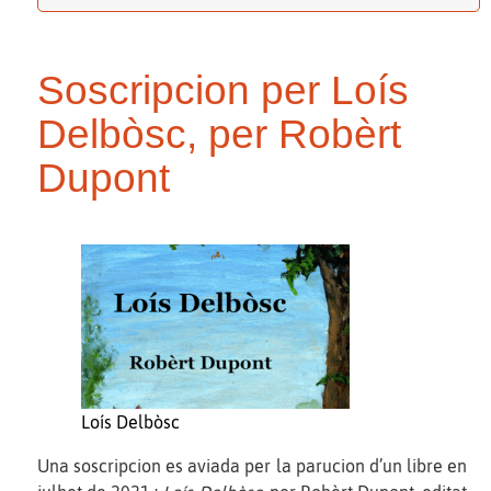
Soscripcion per Loís
Delbòsc, per Robèrt
Dupont
Loís Delbòsc
Una soscripcion es aviada per la parucion d’un libre en