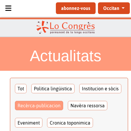
Sélectionnez votre langue
abonnez-vous
Occitan
Actualitats
Tot
Politica lingüistica
Institucion e sòcis
Recèrca-publicacion
Navèra ressorsa
Eveniment
Cronica toponimica