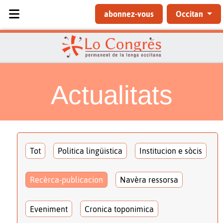
Sélectionnez votre langue
abonnez-vous
Occitan
Actualitats
Tot
Politica lingüistica
Institucion e sòcis
Recèrca-publicacion
Navèra ressorsa
Eveniment
Cronica toponimica