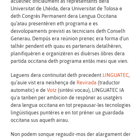
acuelhec oficiaument as representants dera
Universitat de Lhèida, dera Universitat de Tolosa e
deth Congrès Permanent dera Lengua Occitana
qu’atau presentèren eth programa e es
desvolopaments previsti as tecnicians deth Conselh
Generau. Dempús era reünion prenec era forma d'un
talhèr pendent eth quau es partenaris detalhèren,
planifiquèren e organizèren es diuèrses òbres dera
partida occitana deth programa entàs mesi que vien.
Laguens dera continuitat deth precedent
LINGUATEC
,
qu’auie vist era neishença de
Revirada
(traductor
automatic) e de
Votz
(sintèsi vocau), LINGUATEC IA
qu'a tanben per ambicion de respóner as usatgèrs
dera lengua occitana en tot prepausar-les tecnologies
lingüistiques puntères e en tot préner ua guardada
occitana sus aqueth airau.
Non podem sonque regaudir-mos der alargament der