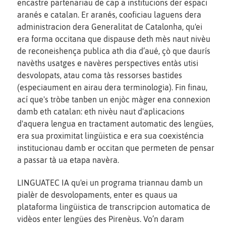
encastre partenariau de cap a institucions der espaci
aranés e catalan. Er aranés, cooficiau laguens dera
administracion dera Generalitat de Catalonha, qu'ei
era forma occitana que dispause deth mès naut nivèu
de reconeishença publica ath dia d’aué, çò que daurís
navèths usatges e navères perspectives entàs utisi
desvolopats, atau coma tàs ressorses bastides
(especiaument en airau dera terminologia). Fin finau,
ací que's tròbe tanben un enjòc màger ena connexion
damb eth catalan: eth nivèu naut d'aplicacions
d'aquera lengua en tractament automatic des lengües,
era sua proximitat lingüistica e era sua coexisténcia
institucionau damb er occitan que permeten de pensar
a passar tà ua etapa navèra.
LINGUATEC IA qu'ei un programa triannau damb un
pialèr de desvolopaments, enter es quaus ua
plataforma lingüistica de transcripcion automatica de
vidèos enter lengües des Pirenèus. Vo’n daram