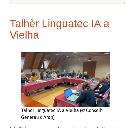
Talhèr Linguatec IA a
Vielha
Talhèr Linguatec IA a Vielha (© Conselh
Generau d'Aran)