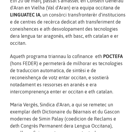
Eth 20 de març passat s'amassèc en Conselh Generau
d'Aran en Vielha (Val d'Aran) era equipa occitana de
LINGUATEC IA
, un consòrci transfronterèr d'institucions
e de centres de recèrca dedicat ath transferiment de
coneishences e ath desvolopament des tecnologies
dera lengua tar aragonés, eth basc, eth catalan e er
occitan.
Aqueth programa triannau lo cofinance eth
POCTEFA
(hons FEDER) e permeterà de milhorar es tecnologies
de traduccion automatica, de sintèsi e de
reconeishença de votz entar occitan, e sostierà
notadament es ressorses en aranés e era
intercomprenença enter er occitan e eth catalan.
Maria Vergés, Sindica d'Aran, a qui se remetec un
exemplar deth Dictionaire du Béarnais et du Gascon
modernes de Simin Palay (coedicion de Reclams e
deth Congrès Permanent dera Lengua Occitana),