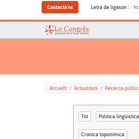
Contactà'ns
Letra de ligason :
Arcuelh
Actualitats
Recèrca-public
Tot
Politica lingüistica
Cronica toponimica