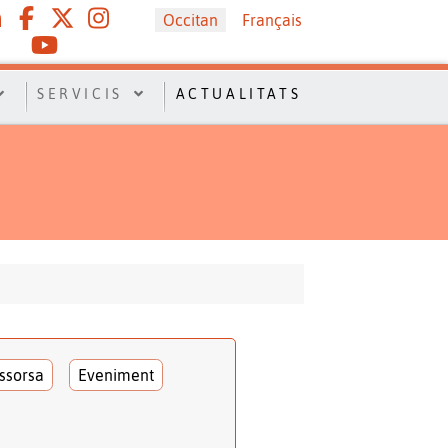
Sélectionnez votre langue
Occitan
Français
SERVICIS
ACTUALITATS
ssorsa
Eveniment