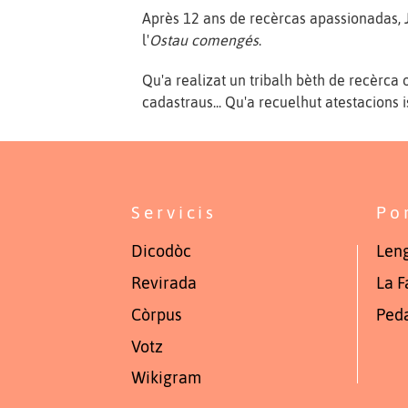
Après 12 ans de recèrcas apassionadas, 
l'
Ostau comengés
.
Qu'a realizat un tribalh bèth de recèrca 
cadastraus... Qu'a recuelhut atestacions 
Servicis
Po
Dicodòc
Leng
Revirada
La F
Còrpus
Ped
Votz
Wikigram