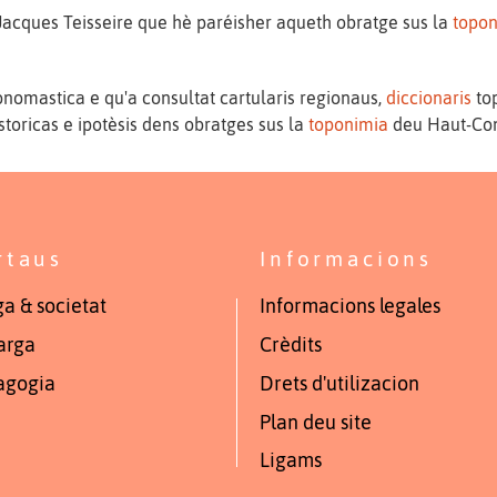
Jacques Teisseire que hè paréisher aqueth obratge sus la
topo
onomastica e qu'a consultat cartularis regionaus,
diccionaris
top
istoricas e ipotèsis dens obratges sus la
toponimia
deu Haut-Com
rtaus
Informacions
a & societat
Informacions legales
arga
Crèdits
agogia
Drets d'utilizacion
Plan deu site
Ligams