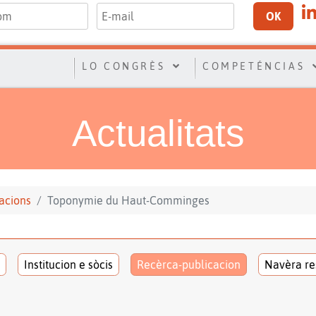
OK
LO CONGRÈS
COMPETÉNCIAS
Actualitats
acions
Toponymie du Haut-Comminges
Institucion e sòcis
Recèrca-publicacion
Navèra re