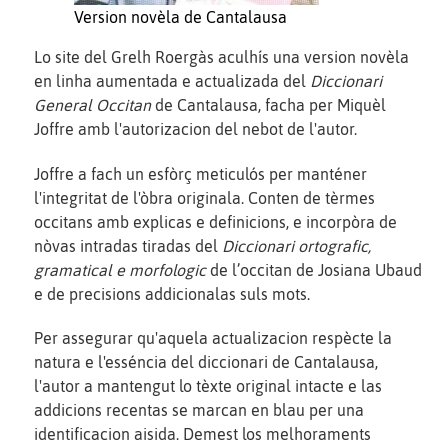
Version novèla de Cantalausa
Lo site del Grelh Roergàs aculhís una version novèla
en linha aumentada e actualizada del
Diccionari
General Occitan
de Cantalausa, facha per Miquèl
Joffre amb l'autorizacion del nebot de l'autor.
Joffre a fach un esfòrç meticulós per manténer
l'integritat de l'òbra originala. Conten de tèrmes
occitans amb explicas e definicions, e incorpòra de
nòvas intradas tiradas del
Diccionari ortografic,
gramatical e morfologic
de l’occitan de Josiana Ubaud
e de precisions addicionalas suls mots.
Per assegurar qu'aquela actualizacion respècte la
natura e l'esséncia del diccionari de Cantalausa,
l'autor a mantengut lo tèxte original intacte e las
addicions recentas se marcan en blau per una
identificacion aisida. Demest los melhoraments