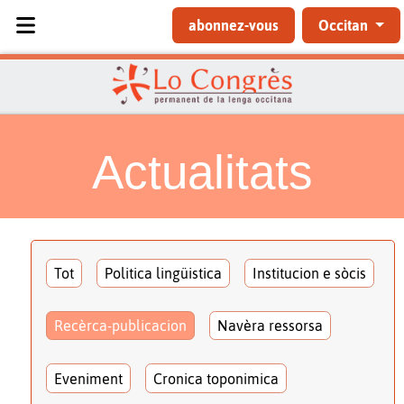
Sélectionnez votre langue
abonnez-vous
Occitan
Actualitats
Tot
Politica lingüistica
Institucion e sòcis
Recèrca-publicacion
Navèra ressorsa
Eveniment
Cronica toponimica