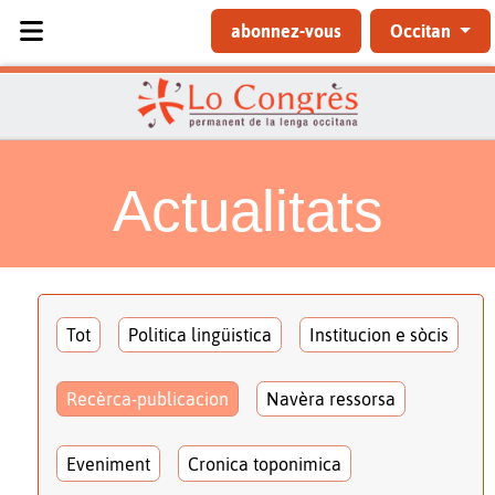
Sélectionnez votre langue
abonnez-vous
Occitan
Actualitats
Tot
Politica lingüistica
Institucion e sòcis
Recèrca-publicacion
Navèra ressorsa
Eveniment
Cronica toponimica