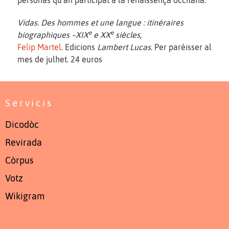
Vidas. Des hommes et une langue : itinéraires
e
e
biographiques –XIX
e XX
siècles
,
Felip Martel
. Edicions
Lambert Lucas
. Per paréisser al
mes de julhet. 24 euros
Servicis
Dicodòc
Revirada
Còrpus
Votz
Wikigram