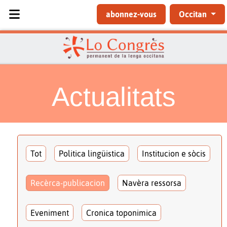
Sélectionnez votre langue
abonnez-vous
Occitan
Actualitats
Tot
Politica lingüistica
Institucion e sòcis
Recèrca-publicacion
Navèra ressorsa
Eveniment
Cronica toponimica