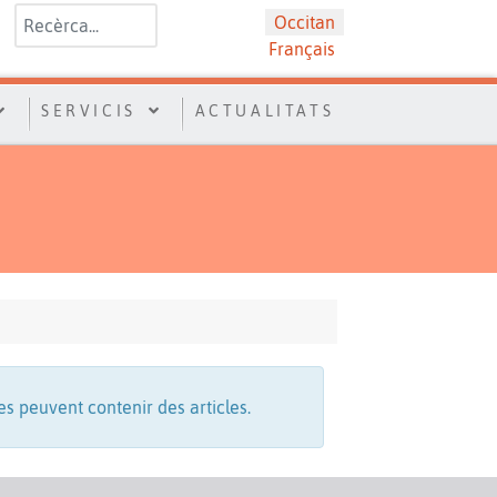
Valider
Sélectionnez votre langue
Occitan
Français
SERVICIS
ACTUALITATS
les peuvent contenir des articles.