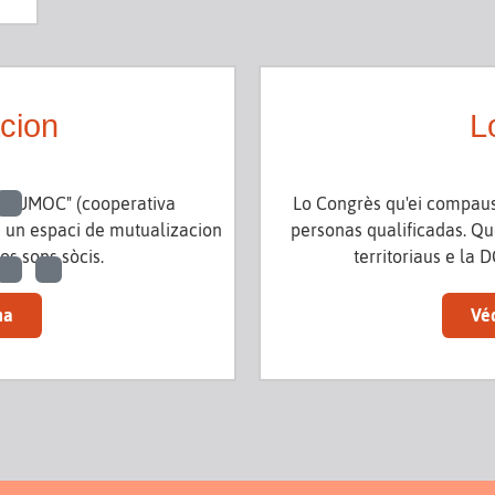
acion
L
 "CUMOC" (cooperativa
Lo Congrès qu'ei compausa
ei un espaci de mutualizacion
personas qualificadas. Que
os sons sòcis.
territoriaus e la 
na
Vé