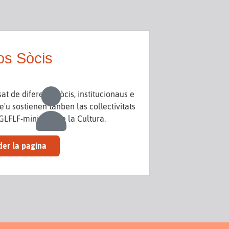
os Sòcis
t de diferents sòcis, institucionaus e
'u sostienen tanben las collectivitats
DGLFLF-ministèri de la Cultura.
der la pagina