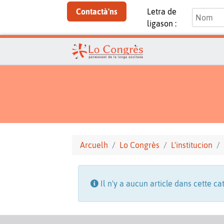
Contactà'ns
Letra de
ligason :
Arcuelh
Lo Congrès
L'institucion
Information
Il n'y a aucun article dans cette ca