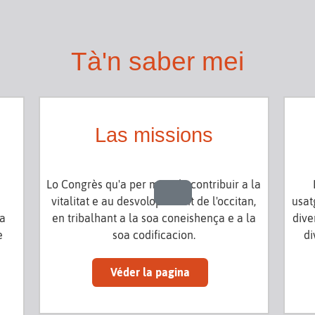
Tà'n saber mei
Las missions
Lo Congrès qu'a per mira de contribuir a la
vitalitat e au desvolopament de l'occitan,
usat
la
en tribalhant a la soa coneishença e a la
dive
e
soa codificacion.
di
Véder la pagina