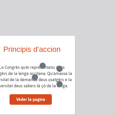
Principis d'accion
Lo Congrès qu'ei representatiu deus
gèrs de la lenga occitana. Qu'amassa la
rsitat de la demanda deus usatgèrs e la
versitat deus sabers tà çò de la lenga.
Véder la pagina