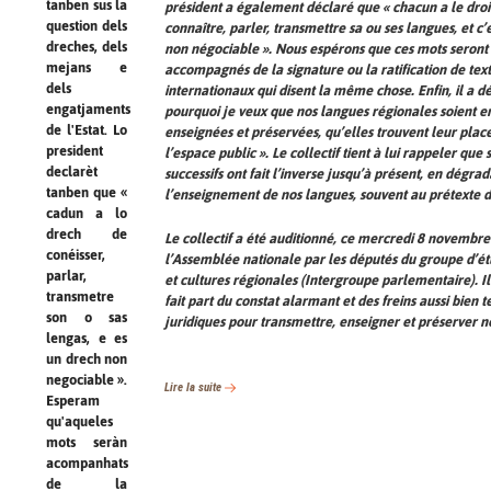
tanben sus la
président a également déclaré que « chacun a le droi
question dels
connaître, parler, transmettre sa ou ses langues, et c’e
dreches, dels
non négociable ». Nous espérons que ces mots seront
mejans e
accompagnés de la signature ou la ratification de tex
dels
internationaux qui disent la même chose. Enfin, il a dé
engatjaments
pourquoi je veux que nos langues régionales soient 
de l'Estat. Lo
enseignées et préservées, qu’elles trouvent leur plac
president
l’espace public ». Le collectif tient à lui rappeler que 
declarèt
successifs ont fait l’inverse jusqu’à présent, en dégra
tanben que «
l’enseignement de nos langues, souvent au prétexte de 
cadun a lo
drech de
Le collectif a été auditionné, ce mercredi 8 novembre
conéisser,
l’Assemblée nationale par les députés du groupe d’é
parlar,
et cultures régionales (Intergroupe parlementaire). Il
transmetre
fait part du constat alarmant et des freins aussi bien 
son o sas
juridiques pour transmettre, enseigner et préserver n
lengas, e es
un drech non
negociable ».
Lire la suite
Esperam
qu'aqueles
mots seràn
acompanhats
de la