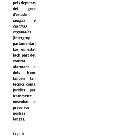
pels deputats
del grop
d'estudis
Lengas e
culturas
regionalas
(Intergrop
parlamentari).
Lor es estat
fach part del
constat
alarmant e
dels frens
tanben tan
tecnics coma
juridics per
transmetre,
ensenhar e
preservar
nòstras
lengas.
Legir la