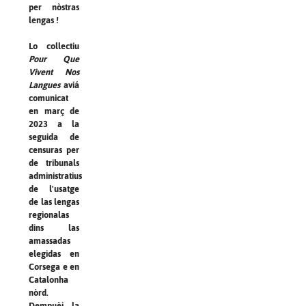
per nòstras
lengas !
Lo collectiu
Pour Que
Vivent Nos
Langues
aviá
comunicat
en març de
2023 a la
seguida de
censuras per
de tribunals
administratius
de l'usatge
de las lengas
regionalas
dins las
amassadas
elegidas en
Corsega e en
Catalonha
nòrd.
Dempuèi, la