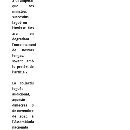
a li rampelar
que sos
ministres
successius
faguèron
l'invèrse fins
ara, en
degradant
l'ensenhament
de nòstras
lengas,
sovent amb
lo pretèxt de
l'article 2.
Lo collectiu
foguèt
audicionat,
aqueste
dimècres 8
de novembre
de 2023, a
l'Assemblada
nacionala