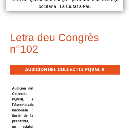
occitana - La Ciutat a Pau
Letra deu Congrès
n°102
AUDICION DEL COLLECTIU PQVNL A
L'ASSEMBLADA NACIONALA
Audicion del
Collectiu
PQVNL a
l'Assemblada
nacionala :
Sortir de la
precaritat,
un estatut