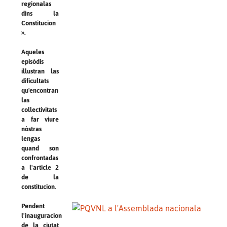
regionalas
dins la
Constitucion
».
Aqueles
episòdis
illustran las
dificultats
qu'encontran
las
collectivitats
a far viure
nòstras
lengas
quand son
confrontadas
a l'article 2
de la
constitucion.
Pendent
l'inauguracion
de la ciutat