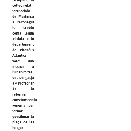
collectivitat
territoriala
de Martinica
a reconegut
lo creòle
coma lenga
oficiala e lo
departament
de Pirenèus
Atlantics
votèt una
mocion a
l'unanimitat
ont s'engatja
a « Profechar
de la
reforma
constitucionala
venenta per
tornar
questionar la
plaça de las
lengas