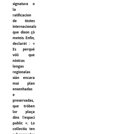
signatura o
la
ratificacion
de tèxtes
internacionals
que dison çò
meteis. Enfin,
declarèt : «
Es perqué
vòli que
nòstras
lengas
regionalas
sián encara
mai plan
ensenhadas
e
preservadas,
que tròben
lor plaça
dins l'espaci
public ». Lo
collectiu ten