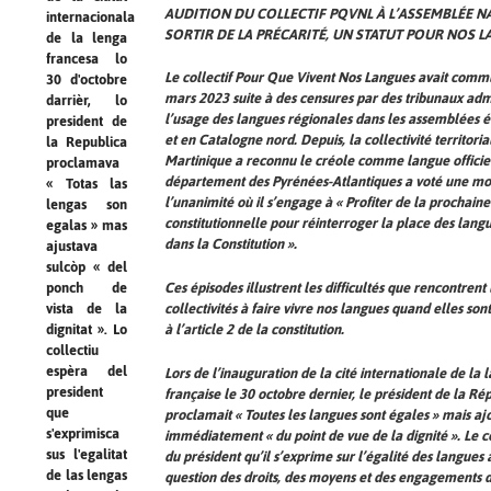
AUDITION DU COLLECTIF PQVNL À L’ASSEMBLÉE NA
internacionala
SORTIR DE LA PRÉCARITÉ, UN STATUT POUR NOS L
de la lenga
francesa lo
Le collectif Pour Que Vivent Nos Langues avait com
30 d'octobre
mars 2023 suite à des censures par des tribunaux admi
darrièr, lo
l’usage des langues régionales dans les assemblées é
president de
et en Catalogne nord. Depuis, la collectivité territoria
la Republica
Martinique a reconnu le créole comme langue officiel
proclamava
département des Pyrénées-Atlantiques a voté une mo
« Totas las
l’unanimité où il s’engage à « Profiter de la prochain
lengas son
constitutionnelle pour réinterroger la place des lang
egalas » mas
dans la Constitution ».
ajustava
sulcòp « del
ponch de
Ces épisodes illustrent les difficultés que rencontrent 
vista de la
collectivités à faire vivre nos langues quand elles son
dignitat ». Lo
à l’article 2 de la constitution.
collectiu
espèra del
Lors de l’inauguration de la cité internationale de la 
president
française le 30 octobre dernier, le président de la Ré
que
proclamait « Toutes les langues sont égales » mais ajo
s'exprimisca
immédiatement « du point de vue de la dignité ». Le co
sus l'egalitat
du président qu’il s’exprime sur l’égalité des langues a
de las lengas
question des droits, des moyens et des engagements de