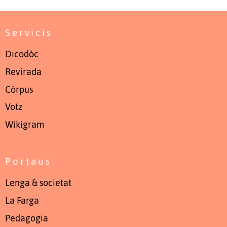
Servicis
Dicodòc
Revirada
Còrpus
Votz
Wikigram
Portaus
Lenga & societat
La Farga
Pedagogia