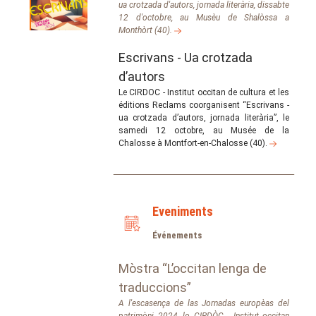
ua crotzada d'autors, jornada literària, dissabte
12 d'octobre, au Musèu de Shalòssa a
Monthòrt (40).
Escrivans - Ua crotzada
d’autors
Le CIRDOC - Institut occitan de cultura et les
éditions Reclams coorganisent “Escrivans -
ua crotzada d’autors, jornada literària”, le
samedi 12 octobre, au Musée de la
Chalosse à Montfort-en-Chalosse (40).
Eveniments
Événements
Mòstra “L’occitan lenga de
traduccions”
A l'escasença de las Jornadas europèas del
patrimòni 2024, lo CIRDÒC - Institut occitan