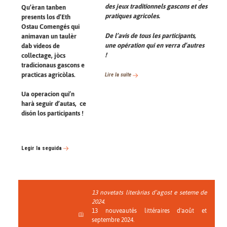
des jeux traditionnels gascons et des
Qu’èran tanben
pratiques agricoles.
presents los d’Eth
Ostau Comengés qui
De l’avis de tous les participants,
animavan un taulèr
une opération qui en verra d’autres
dab videos de
!
collectage, jòcs
tradicionaus gascons e
practicas agricòlas.
Lire la suite
Ua operacion qui’n
harà seguir d’autas, ce
disón los participants !
Legir la seguida
13 novetats literàrias d’agost e seteme de
2024.
13 nouveautés littéraires d'août et
septembre 2024.