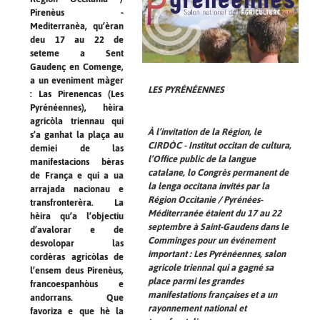
Pirenèus -
Mediterranèa, qu’èran
deu 17 au 22 de
seteme a Sent
Gaudenç en Comenge,
a un eveniment màger
LES PYRÉNÉENNES
: Las Pirenencas (Les
Pyrénéennes), hèira
agricòla triennau qui
À l’invitation de la Région, le
s’a ganhat la plaça au
CIRDÒC - Institut occitan de cultura,
demiei de las
l’Office public de la langue
manifestacions bèras
catalane, lo Congrès permanent de
de França e qui a ua
la lenga occitana invités par la
arrajada nacionau e
Région Occitanie / Pyrénées-
transfronterèra. La
Méditerranée étaient du 17 au 22
hèira qu’a l’objectiu
septembre à Saint-Gaudens dans le
d’avalorar e de
Comminges pour un événement
desvolopar las
important : Les Pyrénéennes, salon
cordèras agricòlas de
agricole triennal qui a gagné sa
l’ensem deus Pirenèus,
place parmi les grandes
francoespanhòus e
manifestations françaises et a un
andorrans. Que
rayonnement national et
favoriza e que hè la