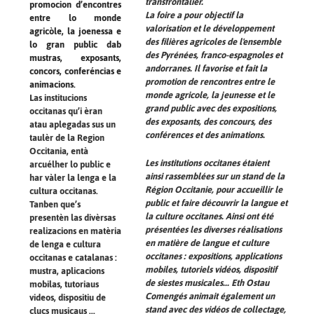
transfrontalier.
promocion d’encontres
La foire a pour objectif la
entre lo monde
valorisation et le développement
agricòle, la joenessa e
des filières agricoles de l'ensemble
lo gran public dab
des Pyrénées, franco-espagnoles et
mustras, exposants,
andorranes. Il favorise et fait la
concors, conferéncias e
promotion de rencontres entre le
animacions.
monde agricole, la jeunesse et le
Las institucions
grand public avec des expositions,
occitanas qu’i èran
des exposants, des concours, des
atau aplegadas sus un
conférences et des animations.
taulèr de la Region
Occitania, entà
Les institutions occitanes étaient
arcuélher lo public e
ainsi rassemblées sur un stand de la
har vàler la lenga e la
Région Occitanie, pour accueillir le
cultura occitanas.
public et faire découvrir la langue et
Tanben que’s
la culture occitanes. Ainsi ont été
presentèn las divèrsas
présentées les diverses réalisations
realizacions en matèria
en matière de langue et culture
de lenga e cultura
occitanes : expositions, applications
occitanas e catalanas :
mobiles, tutoriels vidéos, dispositif
mustra, aplicacions
de siestes musicales... Eth Ostau
mobilas, tutoriaus
Comengés animait également un
videos, dispositiu de
stand avec des vidéos de collectage,
clucs musicaus ...