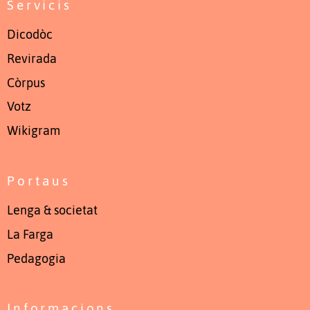
Servicis
Dicodòc
Revirada
Còrpus
Votz
Wikigram
Portaus
Lenga & societat
La Farga
Pedagogia
Informacions