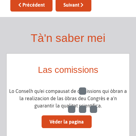
Article précédent : Rafèu SICHEL BAZIN
Article suivant : Patric SAUZET
Précédent
Suivant
Tà'n saber mei
Las comissions
Lo Conselh qu'ei compausat de comissions qui òbran a
la realizacion de las òbras deu Congrès e a'n
guarantir la qualitat scientifica.
Véder la pagina