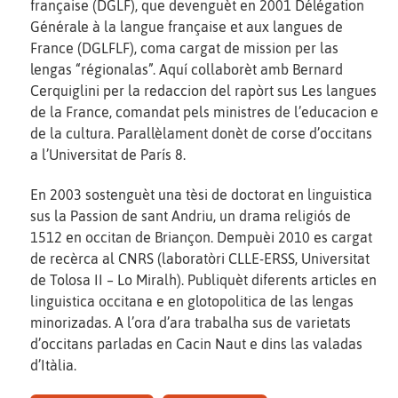
française (DGLF), que devenguèt en 2001 Délégation
Générale à la langue française et aux langues de
France (DGLFLF), coma cargat de mission per las
lengas “régionalas”. Aquí collaborèt amb Bernard
Cerquiglini per la redaccion del rapòrt sus Les langues
de la France, comandat pels ministres de l’educacion e
de la cultura. Parallèlament donèt de corse d’occitans
a l’Universitat de París 8.
En 2003 sostenguèt una tèsi de doctorat en linguistica
sus la Passion de sant Andriu, un drama religiós de
1512 en occitan de Briançon. Dempuèi 2010 es cargat
de recèrca al CNRS (laboratòri CLLE-ERSS, Universitat
de Tolosa II – Lo Miralh). Publiquèt diferents articles en
linguistica occitana e en glotopolitica de las lengas
minorizadas. A l’ora d’ara trabalha sus de varietats
d’occitans parladas en Cacin Naut e dins las valadas
d’Itàlia.