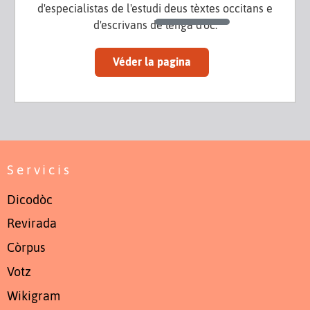
d'especialistas de l'estudi deus tèxtes occitans e
d'escrivans de lenga d'òc.
Véder la pagina
Servicis
Dicodòc
Revirada
Còrpus
Votz
Wikigram