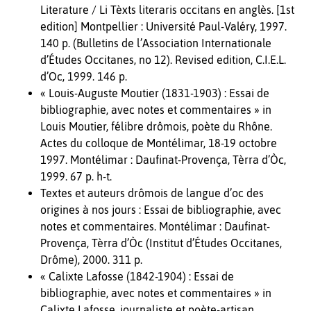
Literature / Li Tèxts literaris occitans en anglès. [1st
edition] Montpellier : Université Paul-Valéry, 1997.
140 p. (Bulletins de l’Association Internationale
d’Études Occitanes, no 12). Revised edition, C.I.E.L.
d’Oc, 1999. 146 p.
« Louis-Auguste Moutier (1831-1903) : Essai de
bibliographie, avec notes et commentaires » in
Louis Moutier, félibre drômois, poète du Rhône.
Actes du colloque de Montélimar, 18-19 octobre
1997. Montélimar : Daufinat-Provença, Tèrra d’Òc,
1999. 67 p. h-t.
Textes et auteurs drômois de langue d’oc des
origines à nos jours : Essai de bibliographie, avec
notes et commentaires. Montélimar : Daufinat-
Provença, Tèrra d’Òc (Institut d’Études Occitanes,
Drôme), 2000. 311 p.
« Calixte Lafosse (1842-1904) : Essai de
bibliographie, avec notes et commentaires » in
Calixte Lafosse, journaliste et poète-artisan