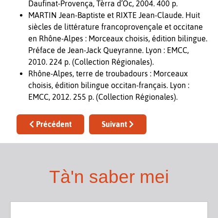
Daufinat-Provença, Tèrra d’Òc, 2004. 400 p.
MARTIN Jean-Baptiste et RIXTE Jean-Claude. Huit
siècles de littérature francoprovençale et occitane
en Rhône-Alpes : Morceaux choisis, édition bilingue.
Préface de Jean-Jack Queyranne. Lyon : EMCC,
2010. 224 p. (Collection Régionales).
Rhône-Alpes, terre de troubadours : Morceaux
choisis, édition bilingue occitan-français. Lyon :
EMCC, 2012. 255 p. (Collection Régionales).
Article précédent : Maurici ROMIEU
Article suivant : Nicolau REI BÈ
Précédent
Suivant
Tà'n saber mei