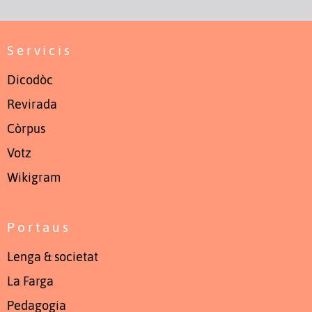
Servicis
Dicodòc
Revirada
Còrpus
Votz
Wikigram
Portaus
Lenga & societat
La Farga
Pedagogia