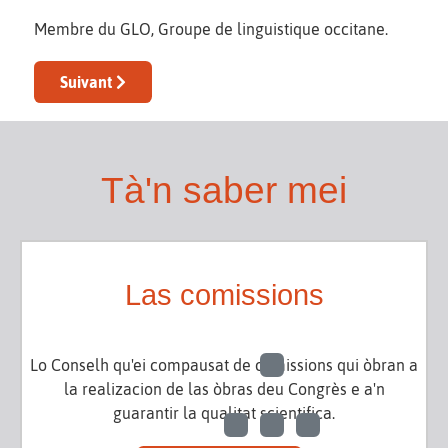
Membre du GLO, Groupe de linguistique occitane.
Article suivant : Florian VERNET
Suivant
Tà'n saber mei
Las comissions
Lo Conselh qu'ei compausat de comissions qui òbran a
la realizacion de las òbras deu Congrès e a'n
guarantir la qualitat scientifica.