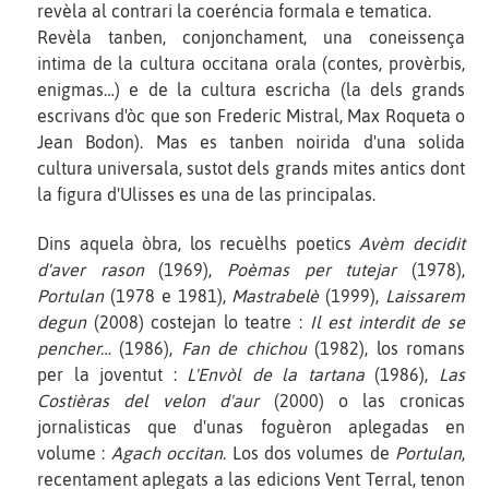
revèla al contrari la coeréncia formala e tematica.
Revèla tanben, conjonchament, una coneissença
intima de la cultura occitana orala (contes, provèrbis,
enigmas…) e de la cultura escricha (la dels grands
escrivans d'òc que son Frederic Mistral, Max Roqueta o
Jean Bodon). Mas es tanben noirida d'una solida
cultura universala, sustot dels grands mites antics dont
la figura d'Ulisses es una de las principalas.
Dins aquela òbra, los recuèlhs poetics
Avèm decidit
d'aver rason
(1969),
Poèmas per tutejar
(1978),
Portulan
(1978 e 1981),
Mastrabelè
(1999),
Laissarem
degun
(2008) costejan lo teatre :
Il est interdit de se
pencher…
(1986),
Fan de chichou
(1982), los romans
per la joventut :
L'Envòl de la tartana
(1986),
Las
Costièras del velon d'aur
(2000) o las cronicas
jornalisticas que d'unas foguèron aplegadas en
volume :
Agach occitan
. Los dos volumes de
Portulan
,
recentament aplegats a las edicions Vent Terral, tenon