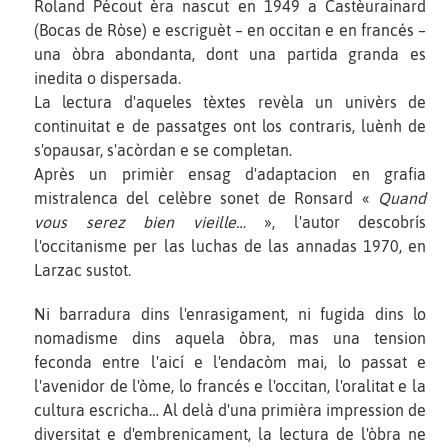
Roland Pécout èra nascut en 1949 a Castèurainard
(Bocas de Ròse) e escriguèt – en occitan e en francés –
una òbra abondanta, dont una partida granda es
inedita o dispersada.
La lectura d'aqueles tèxtes revèla un univèrs de
continuitat e de passatges ont los contraris, luènh de
s'opausar, s'acòrdan e se completan.
Après un primièr ensag d'adaptacion en grafia
mistralenca del celèbre sonet de Ronsard «
Quand
vous serez bien vieille…
», l'autor descobrís
l'occitanisme per las luchas de las annadas 1970, en
Larzac sustot.
Ni barradura dins l'enrasigament, ni fugida dins lo
nomadisme dins aquela òbra, mas una tension
feconda entre l'aicí e l'endacòm mai, lo passat e
l'avenidor de l'òme, lo francés e l'occitan, l'oralitat e la
cultura escricha… Al delà d'una primièra impression de
diversitat e d'embrenicament, la lectura de l'òbra ne