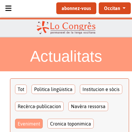
Sélectionnez votre langue
abonnez-vous
Occitan
Actualitats
Tot
Politica lingüistica
Institucion e sòcis
Recèrca-publicacion
Navèra ressorsa
Eveniment
Cronica toponimica