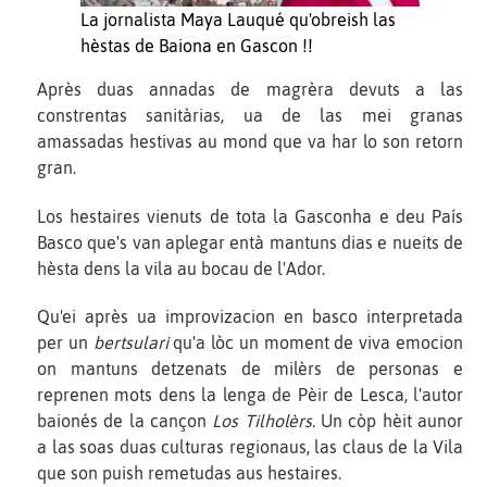
La jornalista Maya Lauqué qu'obreish las
hèstas de Baiona en Gascon !!
Après duas annadas de magrèra devuts a las
constrentas sanitàrias, ua de las mei granas
amassadas hestivas au mond que va har lo son retorn
gran.
Los hestaires vienuts de tota la Gasconha e deu País
Basco que's van aplegar entà mantuns dias e nueits de
hèsta dens la vila au bocau de l'Ador.
Qu'ei après ua improvizacion en basco interpretada
per un
bertsulari
qu'a lòc un moment de viva emocion
on mantuns detzenats de milèrs de personas e
reprenen mots dens la lenga de Pèir de Lesca, l'autor
baionés de la cançon
Los Tilholèrs
. Un còp hèit aunor
a las soas duas culturas regionaus, las claus de la Vila
que son puish remetudas aus hestaires.