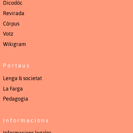
Dicodòc
Revirada
Còrpus
Votz
Wikigram
Portaus
Lenga & societat
La Farga
Pedagogia
Informacions