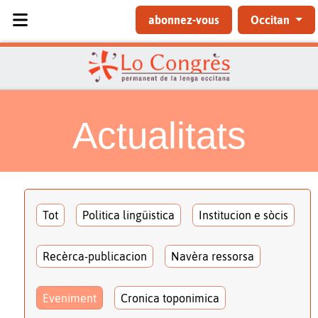
Sélectionnez votre langue
abonnez-vous
Occitan
Actualitats
Tot
Politica lingüistica
Institucion e sòcis
Recèrca-publicacion
Navèra ressorsa
Eveniment
Cronica toponimica