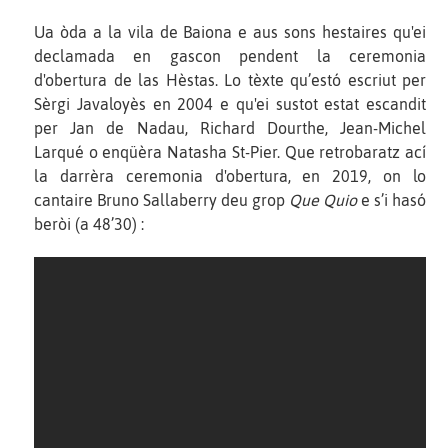
Ua òda a la vila de Baiona e aus sons hestaires qu'ei
declamada en gascon pendent la ceremonia
d'obertura de las Hèstas. Lo tèxte qu’estó escriut per
Sèrgi Javaloyès en 2004 e qu'ei sustot estat escandit
per Jan de Nadau, Richard Dourthe, Jean-Michel
Larqué o enqüèra Natasha St-Pier. Que retrobaratz ací
la darrèra ceremonia d'obertura, en 2019, on lo
cantaire Bruno Sallaberry deu grop
Que Quio
e s’i hasó
beròi (a 48’30) :