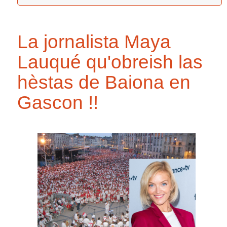
La jornalista Maya
Lauqué qu'obreish las
hèstas de Baiona en
Gascon !!