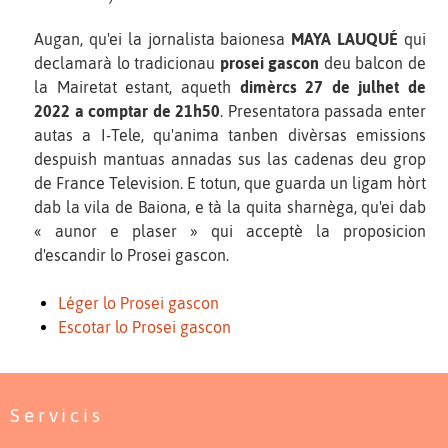
Augan, qu'ei la jornalista baionesa
MAYA LAUQUÉ
qui
declamarà lo tradicionau
prosei gascon
deu balcon de
la Mairetat estant, aqueth
dimèrcs 27 de julhet de
2022 a comptar de 21h50
. Presentatora passada enter
autas a I-Tele, qu'anima tanben divèrsas emissions
despuish mantuas annadas sus las cadenas deu grop
de France Television. E totun, que guarda un ligam hòrt
dab la vila de Baiona, e tà la quita sharnèga, qu'ei dab
« aunor e plaser » qui acceptè la proposicion
d'escandir lo Prosei gascon.
Léger lo Prosei gascon
Escotar lo Prosei gascon
Servicis