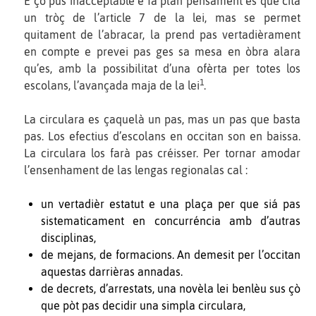
E çò pus inacceptable e fa plan pensament es que cita
un tròç de l’article 7 de la lei, mas se permet
quitament de l’abracar, la prend pas vertadièrament
en compte e prevei pas ges sa mesa en òbra alara
qu’es, amb la possibilitat d’una ofèrta per totes los
1
escolans, l’avançada maja de la lei
.
La circulara es çaquelà un pas, mas un pas que basta
pas. Los efectius d’escolans en occitan son en baissa.
La circulara los farà pas créisser. Per tornar amodar
l’ensenhament de las lengas regionalas cal :
un vertadièr estatut e una plaça per que siá pas
sistematicament en concurréncia amb d’autras
disciplinas,
de mejans, de formacions. An demesit per l’occitan
aquestas darrièras annadas.
de decrets, d’arrestats, una novèla lei benlèu sus çò
que pòt pas decidir una simpla circulara,