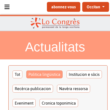
Sélectionnez votre langue
abonnez-vous
Occitan
Actualitats
Tot
Politica lingüistica
Institucion e sòcis
Recèrca-publicacion
Navèra ressorsa
Eveniment
Cronica toponimica