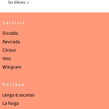
les élèves. »
Servicis
Dicodòc
Revirada
Còrpus
Votz
Wikigram
Portaus
Lenga & societat
La Farga