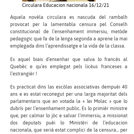
Circulara Educacion nacionala 16/12/21
Aquela novèla circulara es nascuda del rambalh
provocat per la lamentabla censura pel Conselh
constitucional de l’ensenhament immersiu, metòde
pedagogic que fa de la lenga segonda a aprene la mai
emplegada dins l’aprendissatge e la vida de la classa.
Es aquel biais d’ensenhar que salva lo francés al
Quebèc e qu’es emplegat pels licèus franceses a
l’estrangièr !
Es practicat dins las escòlas associativas dempuèi 40
ans e es estat reconegut per una larga majoritat dels
parlamentaris que an votada la « lei Molac » que lo
dubrís per l’ensenhament public. Es lo primièr ministre
que, per calmar lo jòc e salvar l’immersiu, a missionat
dos deputats puèi lo Ministèri de l’educacion
nacionala, que seriá estat complici de la censura... per