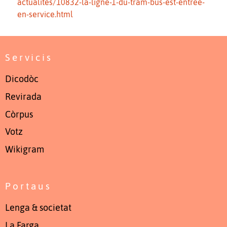
actualites/10832-la-ligne-1-du-tram-bus-est-entree-
en-service.html
Servicis
Dicodòc
Revirada
Còrpus
Votz
Wikigram
Portaus
Lenga & societat
La Farga