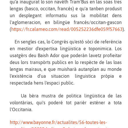
qu'a inaugurat lo son navèth Tram'Bus en las soas tres
lengas (basco, occitan, francés) e qu'a tanben produsit
un desplegant informatiu sus la mobilitat dens
l'aglomeracion, en bilingüe francés/occitan-gascon
(
https://fr.calameo.com/read/005252236dfe059f57663
).
En sengles cas, lo Congrès qu'estó sòci de referéncia
en mestior d'expertisa lingüistica e toponimica. Los
usatgèrs deu Baish Ador que poderàn lavetz profieitar
deus lors transpòrts publics en lo respècte de las loas
lengas mairaus, e que muisharà autanplan au monde
l'existéncia d'ua situacion linguistica pròpia e
respectada hens l'espaci public.
Ua bèra mustra de politica lingüistica de las
volontàrias, qui's poderé tot parièr esténer a tota
l'Occitania.
http://www.bayonne.fr/actualites/56-toutes-les-