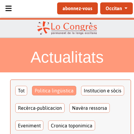
Sélectionnez votre langue
abonnez-vous
Occitan
Actualitats
Tot
Politica lingüistica
Institucion e sòcis
Recèrca-publicacion
Navèra ressorsa
Eveniment
Cronica toponimica