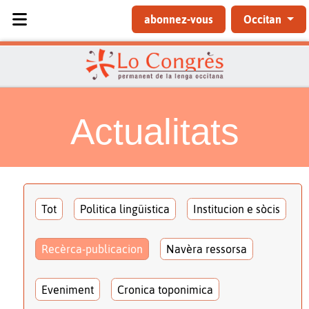
Sélectionnez votre langue
abonnez-vous
Occitan
Actualitats
Tot
Politica lingüistica
Institucion e sòcis
Recèrca-publicacion
Navèra ressorsa
Eveniment
Cronica toponimica