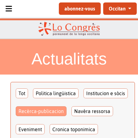
Sélectionnez votre langue
abonnez-vous
Occitan
Actualitats
Tot
Politica lingüistica
Institucion e sòcis
Recèrca-publicacion
Navèra ressorsa
Eveniment
Cronica toponimica