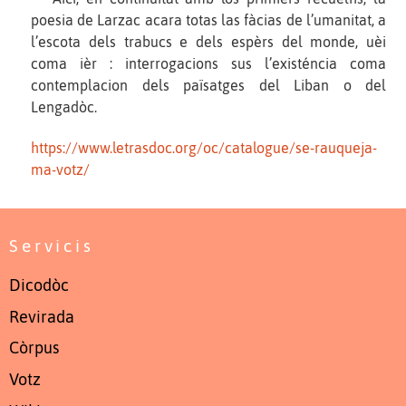
poesia de Larzac acara totas las fàcias de l’umanitat, a
l’escota dels trabucs e dels espèrs del monde, uèi
coma ièr : interrogacions sus l’existéncia coma
contemplacion dels païsatges del Liban o del
Lengadòc.
https://www.letrasdoc.org/oc/catalogue/se-rauqueja-
ma-votz/
Servicis
Dicodòc
Revirada
Còrpus
Votz