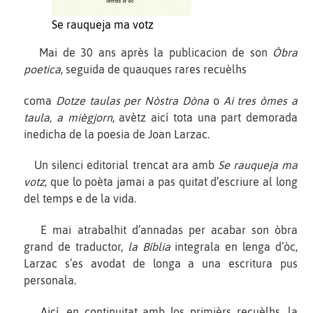
Se rauqueja ma votz
Mai de 30 ans après la publicacion de son
Òbra
poetica
, seguida de quauques rares recuèlhs
coma
Dotze taulas per Nòstra Dòna
o
Ai tres òmes a
taula, a miègjorn
, avètz aicí tota una part demorada
inedicha de la poesia de Joan Larzac.
Un silenci editorial trencat ara amb
Se rauqueja ma
votz
, que lo poèta jamai a pas quitat d’escriure al long
del temps e de la vida.
E mai atrabalhit d’annadas per acabar son òbra
grand de traductor,
la Bíblia
integrala en lenga d’òc,
Larzac s’es avodat de longa a una escritura pus
personala.
Aicí, en continuitat amb los primièrs recuèlhs, la