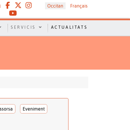
Sélectionnez votre langue
Occitan
Français
SERVICIS
ACTUALITATS
ssorsa
Eveniment