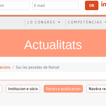
OK
LO CONGRÈS
COMPETÉNCIAS
Actualitats
acions
Sus las pesadas de Rainal
Institucion e sòcis
Recèrca-publicacion
Navèra re