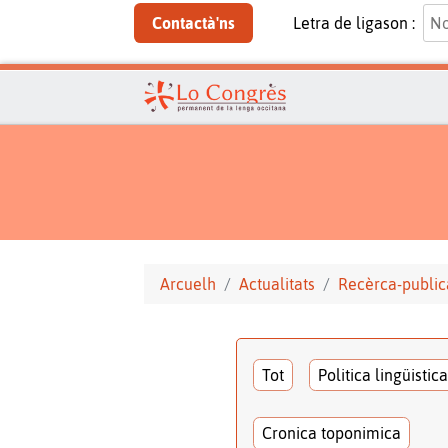
Contactà'ns
Letra de ligason :
Arcuelh
Actualitats
Recèrca-public
Tot
Politica lingüistica
Cronica toponimica