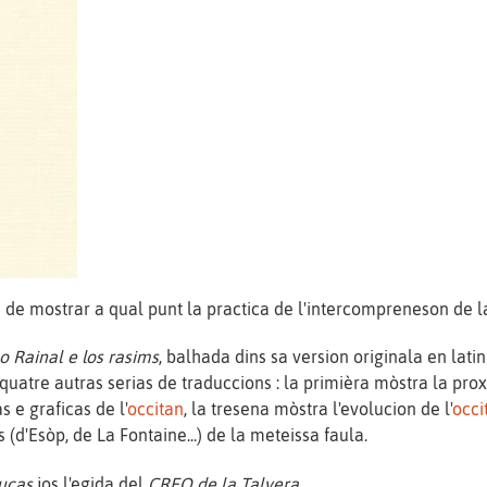
 de mostrar a qual punt la practica de l'intercompreneson de la
o Rainal e los rasims
, balhada dins sa version originala en lati
quatre autras serias de traduccions : la primièra mòstra la prox
 e graficas de l'
occitan
, la tresena mòstra l'evolucion de l'
occi
(d'Esòp, de La Fontaine...) de la meteissa faula.
ucas
jos l'egida del
CREO de la Talvera
.