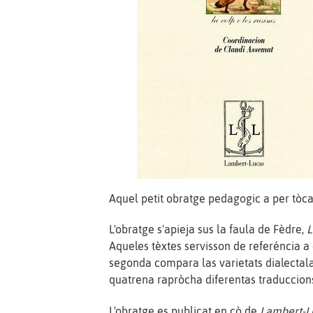
Aquel petit obratge pedagogic a per tòca
L'obratge s'apieja sus la faula de Fèdre,
L
Aqueles tèxtes servisson de referéncia a 
segonda compara las varietats dialectalas
quatrena rapròcha diferentas traduccions 
L'obratge es publicat en cò de
Lambert-L