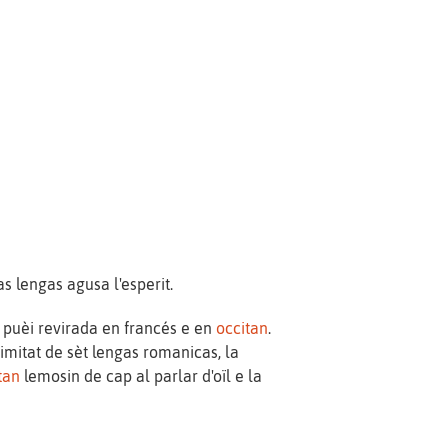
s lengas agusa l'esperit.
n puèi revirada en francés e en
occitan
.
imitat de sèt lengas romanicas, la
tan
lemosin de cap al parlar d'oïl e la