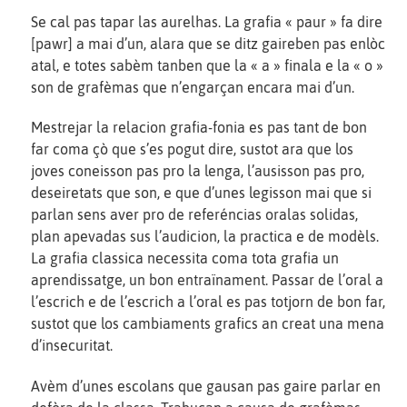
Se cal pas tapar las aurelhas. La grafia « paur » fa dire
[pawr] a mai d’un, alara que se ditz gaireben pas enlòc
atal, e totes sabèm tanben que la « a » finala e la « o »
son de grafèmas que n’engarçan encara mai d’un.
Mestrejar la relacion grafia-fonia es pas tant de bon
far coma çò que s’es pogut dire, sustot ara que los
joves coneisson pas pro la lenga, l’ausisson pas pro,
deseiretats que son, e que d’unes legisson mai que si
parlan sens aver pro de referéncias oralas solidas,
plan apevadas sus l’audicion, la practica e de modèls.
La grafia classica necessita coma tota grafia un
aprendissatge, un bon entraïnament. Passar de l’oral a
l’escrich e de l’escrich a l’oral es pas totjorn de bon far,
sustot que los cambiaments grafics an creat una mena
d’insecuritat.
Avèm d’unes escolans que gausan pas gaire parlar en