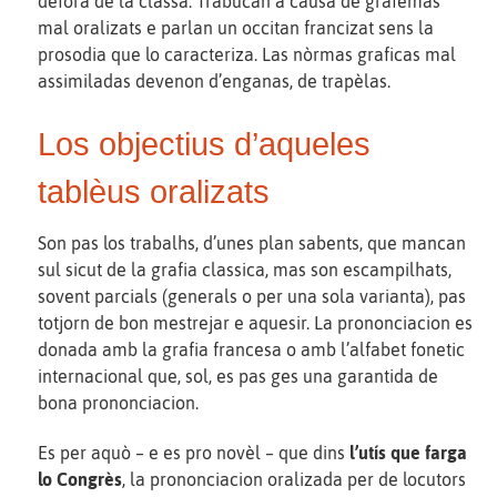
defòra de la classa. Trabucan a causa de grafèmas
mal oralizats e parlan un occitan francizat sens la
prosodia que lo caracteriza. Las nòrmas graficas mal
assimiladas devenon d’enganas, de trapèlas.
Los objectius d’aqueles
tablèus oralizats
Son pas los trabalhs, d’unes plan sabents, que mancan
sul sicut de la grafia classica, mas son escampilhats,
sovent parcials (generals o per una sola varianta), pas
totjorn de bon mestrejar e aquesir. La prononciacion es
donada amb la grafia francesa o amb l’alfabet fonetic
internacional que, sol, es pas ges una garantida de
bona prononciacion.
Es per aquò – e es pro novèl – que dins
l’utís que farga
lo Congrès
, la prononciacion oralizada per de locutors