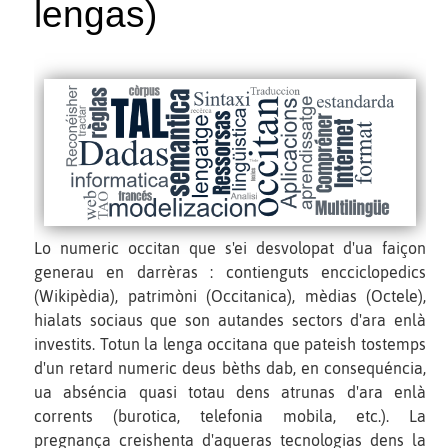
lengas)
Lo numeric occitan que s'ei desvolopat d'ua faiçon
generau en darrèras : contienguts encciclopedics
(Wikipèdia), patrimòni (Occitanica), mèdias (Octele),
hialats sociaus que son autandes sectors d'ara enlà
investits. Totun la lenga occitana que pateish tostemps
d'un retard numeric deus bèths dab, en consequéncia,
ua abséncia quasi totau dens atrunas d'ara enlà
corrents (burotica, telefonia mobila, etc.). La
pregnança creishenta d'aqueras tecnologias dens la