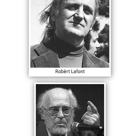
Robèrt Lafont