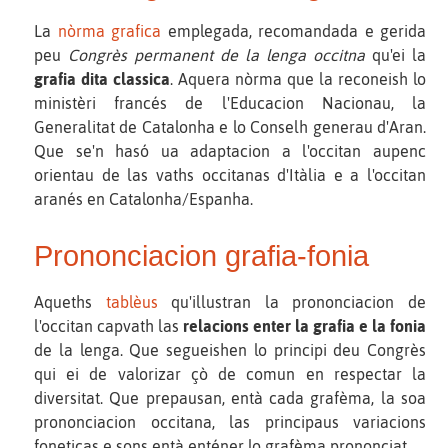
La
nòrma grafica
emplegada, recomandada e gerida
peu
Congrès permanent de la lenga occitna
qu'ei la
grafia dita classica
. Aquera nòrma que la reconeish lo
ministèri francés de l'Educacion Nacionau, la
Generalitat de Catalonha e lo Conselh generau d'Aran.
Que se'n hasó ua adaptacion a l'occitan aupenc
orientau de las vaths occitanas d'Itàlia e a l'occitan
aranés en Catalonha/Espanha.
Prononciacion grafia-fonia
Aqueths
tablèus
qu'illustran la prononciacion de
l'occitan capvath las
relacions enter la grafia e la fonia
de la lenga. Que segueishen lo principi deu Congrès
qui ei de valorizar çò de comun en respectar la
diversitat. Que prepausan, entà cada grafèma, la soa
prononciacion occitana, las principaus variacions
foneticas e sons entà enténer lo grafèma prononciat.