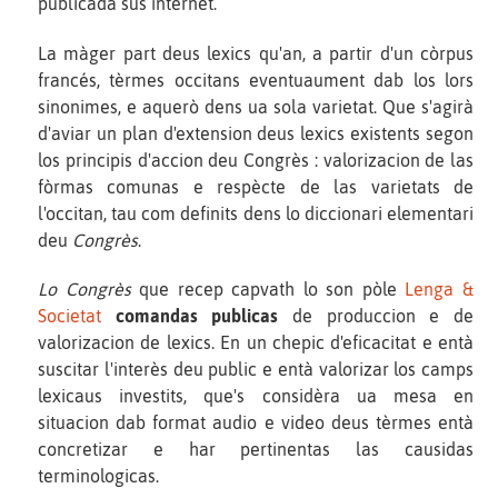
publicada sus internet.
La màger part deus lexics qu'an, a partir d'un còrpus
francés, tèrmes occitans eventuaument dab los lors
sinonimes, e aquerò dens ua sola varietat. Que s'agirà
d'aviar un plan d'extension deus lexics existents segon
los principis d'accion deu Congrès : valorizacion de las
fòrmas comunas e respècte de las varietats de
l'occitan, tau com definits dens lo diccionari elementari
deu
Congrès
.
Lo Congrès
que recep capvath lo son pòle
Lenga &
Societat
comandas publicas
de produccion e de
valorizacion de lexics. En un chepic d'eficacitat e entà
suscitar l'interès deu public e entà valorizar los camps
lexicaus investits, que's considèra ua mesa en
situacion dab format audio e video deus tèrmes entà
concretizar e har pertinentas las causidas
terminologicas.