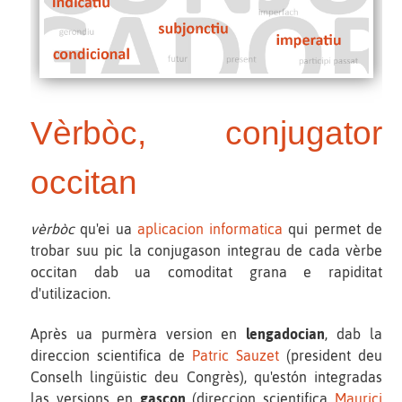
Vèrbòc, conjugator
occitan
vèrbòc
qu'ei ua
aplicacion informatica
qui permet de
trobar suu pic la conjugason integrau de cada vèrbe
occitan dab ua comoditat grana e rapiditat
d'utilizacion.
Après ua purmèra version en
lengadocian
, dab la
direccion scientifica de
Patric Sauzet
(president deu
Conselh lingüistic deu Congrès), qu'estón integradas
las versions en
gascon
(direccion scientifica
Maurici