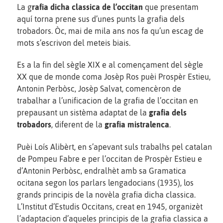
La g
rafia dicha classica de l’occitan
que presentam
aquí torna prene sus d’unes punts la grafia dels
trobadors. Òc, mai de mila ans nos fa qu’un escag de
mots s’escrivon del meteis biais.
Es a la fin del sègle XIX e al començament del sègle
XX que de monde coma Josèp Ros puèi Prospèr Estieu,
Antonin Perbòsc, Josèp Salvat, comencèron de
trabalhar a l’unificacion de la grafia de l’occitan en
prepausant un sistèma adaptat de la
grafia dels
trobadors
, diferent de la
grafia mistralenca
.
Puèi Loís Alibèrt, en s’apevant suls trabalhs pel catalan
de Pompeu Fabre e per l’occitan de Prospèr Estieu e
d’Antonin Perbòsc, endralhèt amb sa Gramatica
ocitana segon los parlars lengadocians (1935), los
grands principis de la novèla grafia dicha classica.
L’Institut d’Estudis Occitans, creat en 1945, organizèt
l’adaptacion d’aqueles principis de la grafia classica a