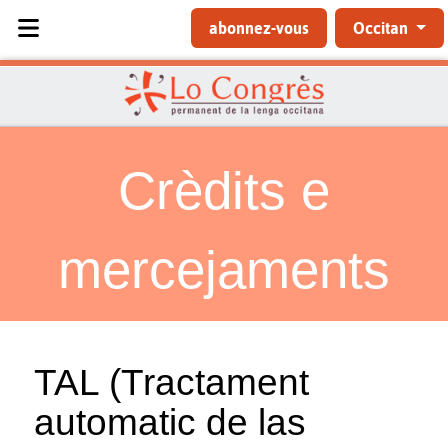
Sélectionnez votre langue
abonnez-vous
Occitan
Crèdits e
mercejaments
TAL (Tractament
automatic de las