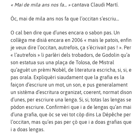
« Mai de mila ans nos fa... »
cantava Claudi Martí.
Òc, mai de mila ans nos fa que l’occitan s’escriu…
O cal ben dire que d’unes encara o sabon pas. Un
collèga me disiá encara en 2006 « mais le patois, enfin
je veux dire l’occitan, autrefois, ça s’écrivait pas ! ». Per
« l’autrefois » li parlèri dels trobadors, de Godolin qu’a
son estatua sus una plaça de Tolosa, de Mistral
qu’aguèt un prèmi Nobèl, de literatura escricha, si, si, e
pas orala. Expliquèri siaudament que la grafia es la
faiçon d’escriure un mot, un son, e pus generalament
un sistèma d’escritura organizat, coerent, normat dison
d’unes, per escriure una lenga. Si, si, totas las lengas se
pòdon escriure. Confirmèri que i a de lengas qu’an mai
d’una grafia, que òc se vei tot còp dins La Dépêche per
l’occitan, mas qu’es pas per çò que i a doas grafias que
i a doas lengas.