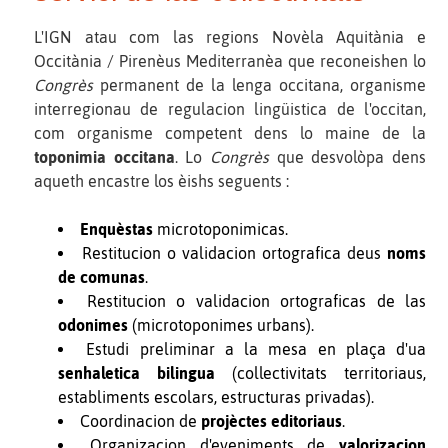
L'IGN atau com las regions Novèla Aquitània e
Occitània / Pirenèus Mediterranèa que reconeishen lo
Congrès
permanent de la lenga occitana, organisme
interregionau de regulacion lingüistica de l'occitan,
com organisme competent dens lo maine de la
toponimia occitana
. Lo
Congrès
que desvolòpa dens
aqueth encastre los èishs seguents :
Enquèstas
microtoponimicas.
Restitucion o validacion ortografica deus
noms
de comunas
.
Restitucion o validacion ortograficas de las
odonimes
(microtoponimes urbans).
Estudi preliminar a la mesa en plaça d'ua
senhaletica bilingua
(collectivitats territoriaus,
establiments escolars, estructuras privadas).
Coordinacion de
projèctes editoriaus
.
Organizacion d'eveniments de
valorizacion