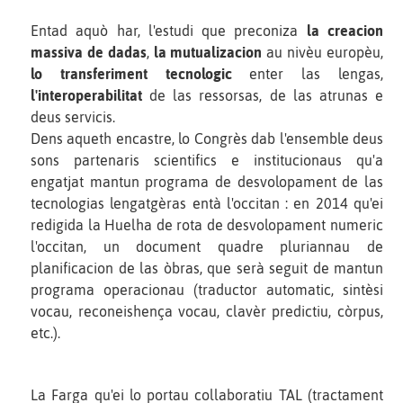
Entad aquò har, l'estudi que preconiza
la creacion
massiva de dadas
,
la mutualizacion
au nivèu europèu,
lo transferiment tecnologic
enter las lengas,
l'interoperabilitat
de las ressorsas, de las atrunas e
deus servicis.
Dens aqueth encastre, lo Congrès dab l'ensemble deus
sons partenaris scientifics e institucionaus qu'a
engatjat mantun programa de desvolopament de las
tecnologias lengatgèras entà l'occitan : en 2014 qu'ei
redigida la Huelha de rota de desvolopament numeric
l'occitan, un document quadre pluriannau de
planificacion de las òbras, que serà seguit de mantun
programa operacionau (traductor automatic, sintèsi
vocau, reconeishença vocau, clavèr predictiu, còrpus,
etc.).
La Farga qu'ei lo portau collaboratiu TAL (tractament