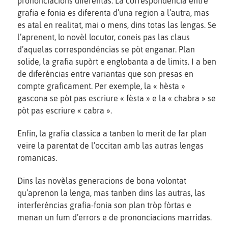
prononciacions diferentas. La correspondéncia entre
grafia e fonia es diferenta d’una region a l’autra, mas
es atal en realitat, mai o mens, dins totas las lengas. Se
l’aprenent, lo novèl locutor, coneis pas las claus
d’aquelas correspondéncias se pòt enganar. Plan
solide, la grafia supòrt e englobanta a de limits. I a ben
de diferéncias entre variantas que son presas en
compte graficament. Per exemple, la « hèsta »
gascona se pòt pas escriure « fèsta » e la « chabra » se
pòt pas escriure « cabra ».
Enfin, la grafia classica a tanben lo merit de far plan
veire la parentat de l’occitan amb las autras lengas
romanicas.
Dins las novèlas generacions de bona volontat
qu’aprenon la lenga, mas tanben dins las autras, las
interferéncias grafia-fonia son plan tròp fòrtas e
menan un fum d’errors e de prononciacions marridas.