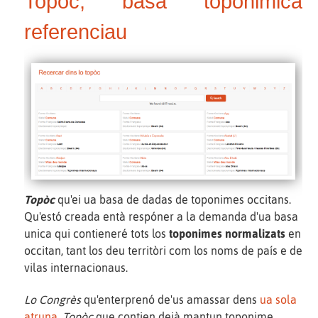
Topòc, basa toponimica
referenciau
Topòc
qu'ei ua basa de dadas de toponimes occitans.
Qu'estó creada entà respóner a la demanda d'ua basa
unica qui contieneré tots los
toponimes normalizats
en
occitan, tant los deu territòri com los noms de país e de
vilas internacionaus.
Lo Congrès
qu'enterprenó de'us amassar dens
ua sola
atruna.
Topòc
que contien dejà mantun toponime