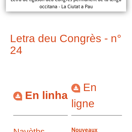
occitana - La Ciutat a Pau
Letra deu Congrès - n°
24
En
En linha
ligne
Nouveaux
Navèths