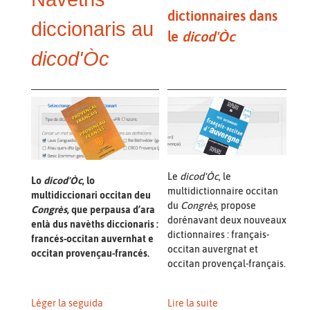
dictionnaires dans
diccionaris au
le
dicod'Òc
dicod'Òc
Le
dicod'Òc
, le
Lo
dicod'Òc
, lo
multidictionnaire occitan
multidiccionari occitan deu
du
Congrès
, propose
Congrès
, que perpausa d’ara
dorénavant deux nouveaux
enlà dus navèths diccionaris :
dictionnaires : français-
francés-occitan auvernhat e
occitan auvergnat et
occitan provençau-francés.
occitan provençal-français.
Léger la seguida
Lire la suite