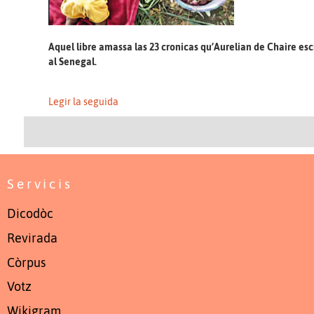
Aquel libre amassa las 23 cronicas qu’Aurelian de Chaire es
al Senegal.
Legir la seguida
Servicis
Dicodòc
Revirada
Còrpus
Votz
Wikigram