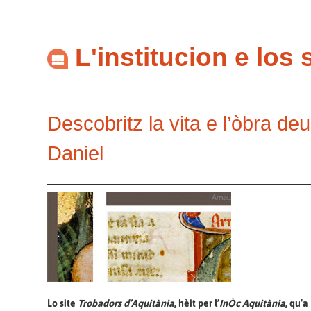
L'institucion e los
Descobritz la vita e l’òbra de
Daniel
Lo site
Trobadors d’Aquitània
, hèit per l’
InÒc Aquitània
, qu’