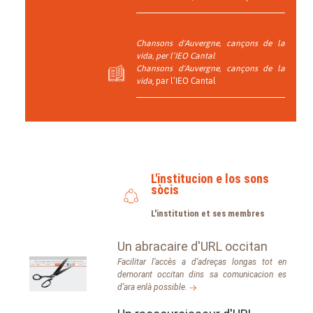
Chansons d'Auvergne, cançons de la
vida
, per l’IEO Cantal
Chansons d'Auvergne, cançons de la
vida
, par l’IEO Cantal
L'institucion e los sons
sòcis
L'institution et ses membres
Un abracaire d'URL occitan
Facilitar l’accès a d’adreças longas tot en
demorant occitan dins sa comunicacion es
d’ara enlà possible.