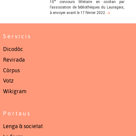
10
concours littéraire en occitan par
l’association de bibliothèques du Lauragais,
à envoyer avant le 17 février 2022.
Servicis
Dicodòc
Revirada
Còrpus
Votz
Wikigram
Portaus
Lenga & societat