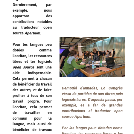
Dernièrement, par
exemple, nous
apportons des
contributions notables
au traducteur open
source
Apertium
.
Pour les langues peu
dotées comme
l'occitan, les ressources
libres et les logiciels
open source
sont une
aide indispensable.
Cela permet à chacun
de bénéficier du travail
Dempuèi d'annadas,
Lo Congrès
des autres, et de faire
vèrsa de partidas de sas òbras pels
profiter à tous de son
logicials liures. D'aquesta passa, per
travail propre. Pour
exemple, es a far de grandas
l'occitan, cela permet
contribucions al traductor
open
de travailler en
source
Apertium
.
commun pour la
langue, mais aussi de
Per las lengas pauc dotadas coma
bénéficier de travaux
l'occitan, las ressorsas liuras e los