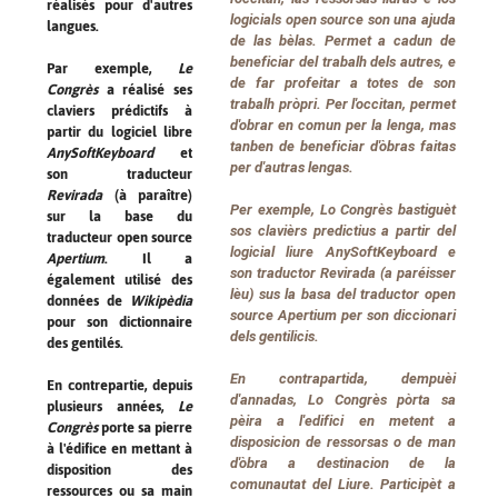
réalisés pour d'autres
logicials
open source
son una ajuda
langues.
de las bèlas. Permet a cadun de
beneficiar del trabalh dels autres, e
Par exemple,
Le
de far profeitar a totes de son
Congrès
a réalisé ses
trabalh pròpri. Per l'occitan, permet
claviers prédictifs à
d'obrar en comun per la lenga, mas
partir du logiciel libre
tanben de beneficiar d'òbras faitas
AnySoftKeyboard
et
per d'autras lengas.
son traducteur
Revirada
(à paraître)
Per exemple,
Lo Congrès
bastiguèt
sur la base du
sos clavièrs predictius a partir del
traducteur open source
logicial liure
AnySoftKeyboard
e
Apertium
. Il a
son traductor
Revirada
(a paréisser
également utilisé des
lèu) sus la basa del traductor open
données de
Wikipèdia
source
Apertium
per son diccionari
pour son dictionnaire
dels gentilicis.
des gentilés.
En contrapartida, dempuèi
En contrepartie, depuis
d'annadas,
Lo Congrès
pòrta sa
plusieurs années,
Le
pèira a l'edifici en metent a
Congrès
porte sa pierre
disposicion de ressorsas o de man
à l'édifice en mettant à
d'òbra a destinacion de la
disposition des
comunautat del Liure. Participèt a
ressources ou sa main