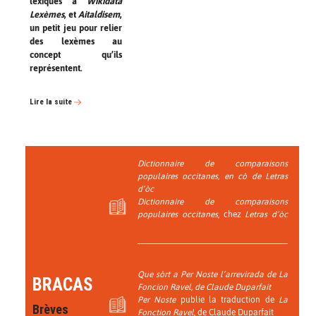
lexiques a
Wikidata
Lexèmes
, et
Aitaldisem
,
un petit jeu pour relier
des lexèmes au
concept qu’ils
représentent.
Lire la suite
Dictionnaire de comparaisons
populaires occitanes
, en cò de
Letras
d’òc
Dictionnaire de comparaisons
populaires occitanes
, chez
Letras d’òc
Que sòrt a
Per Noste
l’arrevirada de
La
BRACAS
Foncion Ravel
, de Claude Duparfait
Per Noste
publie la traduction de
La
Brèves
Fonction Ravel
, de Claude Duparfait