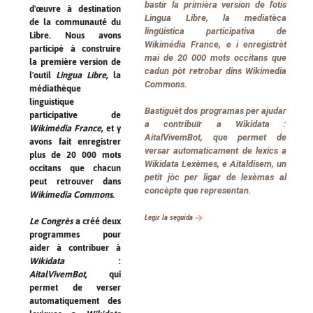
bastir la primièra version de l'otís
d'œuvre à destination
Lingua Libre
, la mediatèca
de la communauté du
lingüistica participativa de
Libre. Nous avons
Wikimédia France
, e i enregistrèt
participé à construire
mai de 20 000 mots occitans que
la première version de
cadun pòt retrobar dins
Wikimedia
l'outil
Lingua Libre
, la
Commons
.
médiathèque
linguistique
Bastiguèt dos programas per ajudar
participative de
a contribuïr a
Wikidata
:
Wikimédia France
, et y
AitalVivemBot
, que permet de
avons fait enregistrer
versar automaticament de lexics a
plus de 20 000 mots
Wikidata Lexèmes
, e
Aitaldisem
, un
occitans que chacun
petit jòc per ligar de lexèmas al
peut retrouver dans
concèpte que representan.
Wikimedia Commons
.
Legir la seguida
Le Congrès
a créé deux
programmes pour
aider à contribuer à
Wikidata
:
AitalVivemBot
, qui
permet de verser
automatiquement des