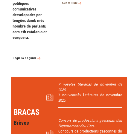
Lire la suite
politiques
comunicatives
desvolopades per
lengües damb mès
nombre de parlants,
com eth catalan o er
eusquera.
Legir la seguida
7 novetas literàrias de novembre de
2025.
7 nouveautés littéraires de novembre
2025.
BRACAS
Concors de produccions gasconas deu
Brèves
Departament deu Gèrs.
Concours de productions gasconnes du