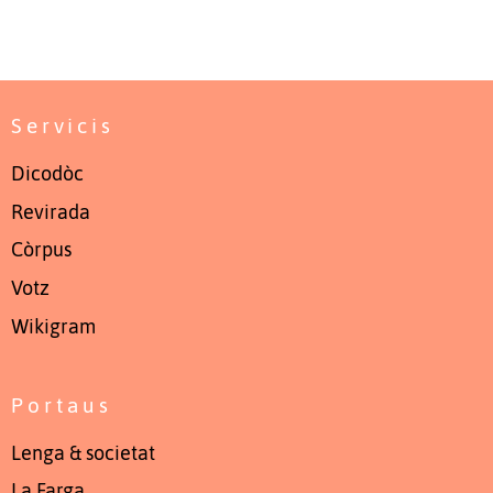
Servicis
Dicodòc
Revirada
Còrpus
Votz
Wikigram
Portaus
Lenga & societat
La Farga