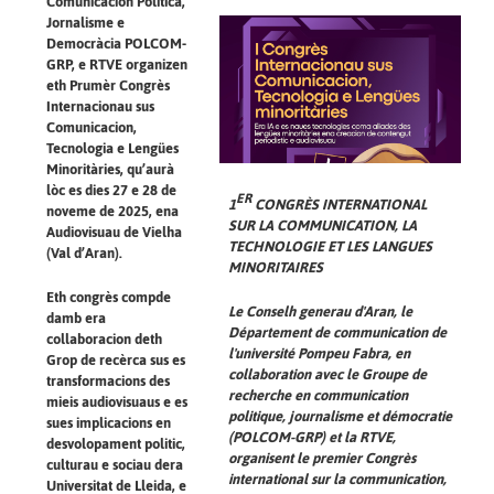
Comunicacion Politica,
Jornalisme e
Democràcia POLCOM-
GRP, e RTVE organizen
eth Prumèr Congrès
Internacionau sus
Comunicacion,
Tecnologia e Lengües
Minoritàries, qu’aurà
lòc es dies 27 e 28 de
ER
1
CONGRÈS INTERNATIONAL
noveme de 2025, ena
SUR LA COMMUNICATION, LA
Audiovisuau de Vielha
TECHNOLOGIE ET LES LANGUES
(Val d’Aran).
MINORITAIRES
Eth congrès compde
Le Conselh generau d'Aran, le
damb era
Département de communication de
collaboracion deth
l'université Pompeu Fabra, en
Grop de recèrca sus es
collaboration avec le Groupe de
transformacions des
recherche en communication
mieis audiovisuaus e es
politique, journalisme et démocratie
sues implicacions en
(POLCOM-GRP) et la RTVE,
desvolopament politic,
organisent le premier Congrès
culturau e sociau dera
international sur la communication,
Universitat de Lleida, e