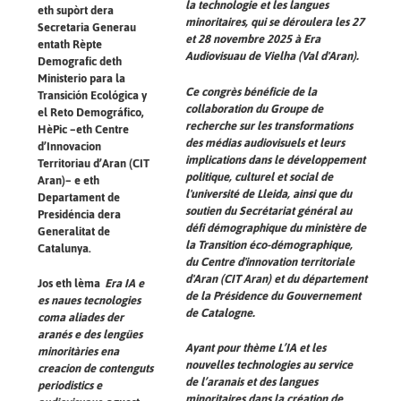
la technologie et les langues
eth supòrt dera
minoritaires, qui se déroulera les 27
Secretaria Generau
et 28 novembre 2025 à Era
entath Rèpte
Audiovisuau de Vielha (Val d'Aran).
Demografic deth
Ministerio para la
Ce congrès bénéficie de la
Transición Ecológica y
collaboration du Groupe de
el Reto Demográfico,
recherche sur les transformations
HèPic –eth Centre
des médias audiovisuels et leurs
d’Innovacion
implications dans le développement
Territoriau d’Aran (CIT
politique, culturel et social de
Aran)– e eth
l'université de Lleida, ainsi que du
Departament de
soutien du Secrétariat général au
Presidéncia dera
défi démographique du ministère de
Generalitat de
la Transition éco-démographique,
Catalunya.
du Centre d'innovation territoriale
d'Aran (CIT Aran) et du département
Jos eth lèma
Era IA e
de la Présidence du Gouvernement
es naues tecnologies
de Catalogne.
coma aliades der
aranés e des lengües
Ayant pour thème
L’IA et les
minoritàries ena
nouvelles technologies au service
creacion de contenguts
de l’aranais et des langues
periodistics e
minoritaires dans la création de