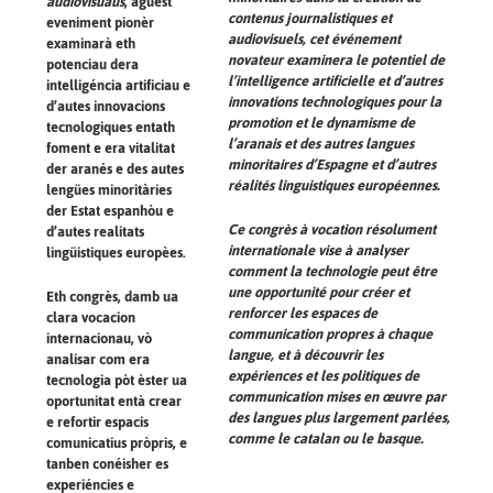
audiovisuaus
, aguest
contenus journalistiques et
eveniment pionèr
audiovisuels
, cet événement
examinarà eth
novateur examinera le potentiel de
potenciau dera
l’intelligence artificielle et d’autres
intelligéncia artificiau e
innovations technologiques pour la
d’autes innovacions
promotion et le dynamisme de
tecnologiques entath
l’aranais et des autres langues
foment e era vitalitat
minoritaires d’Espagne et d’autres
der aranés e des autes
réalités linguistiques européennes.
lengües minoritàries
der Estat espanhòu e
Ce congrès à vocation résolument
d’autes realitats
internationale vise à analyser
lingüistiques europèes.
comment la technologie peut être
une opportunité pour créer et
Eth congrès, damb ua
renforcer les espaces de
clara vocacion
communication propres à chaque
internacionau, vò
langue, et à découvrir les
analisar com era
expériences et les politiques de
tecnologia pòt èster ua
communication mises en œuvre par
oportunitat entà crear
des langues plus largement parlées,
e refortir espacis
comme le catalan ou le basque.
comunicatius pròpris, e
tanben conéisher es
experiéncies e